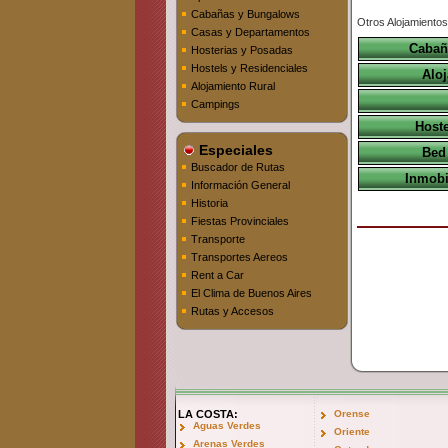
Cabañas y Bungalows
Otros Alojamiento
Casas y Departamentos
Cabañ
Hosterias y Posadas
Hostels y Residenciales
Aloj
Alojamiento Rural
Campings
Hoste
Especiales
Bed 
Buscador de Rutas
Inmobil
Información General
Historia
Fiestas Provinciales
Transporte
Transportes Aereos
Rent a Car
El Clima de Buenos Aires
Rutas y Accesos
LA COSTA:
Orense
Aguas Verdes
Oriente
Arenas Verdes