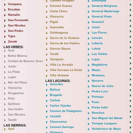
Coronel Pringles
Ensenada
Campana
Coronel Suarez
General Belgrano
Escobar
Costa Chica
General Madariaga
Ramallo
Olavarria
General Pinto
San Fernando
Pigüé
Guaminí
San Nicolas
Saavedra
Junin
San Pedro
Saldungaray
Las Flores
Tigre
Sierra de la Ventana
Lincoln
Zarate
Sierra de los Padres
Lobería
LAS URBES:
Sierras Bayas
Lobos
Azul
Tandil
Los Toldos
Bahia Blanca
Tornquist
Lujan
Ciudad de Buenos Aires
Villa La Arcadia
Magdalena
Junin
Villa Serrana La Gruta
Maipu
La Plata
Villa Ventana
Medanos
Lujan
LAS LAGUNAS:
Navarro
Mar del Plata
Arrecifes
Nueve de Julio
Olavarria
Bolivar
Pedro Luro
Pergamino
Bragado
Pehuajo
Pilar
Carhue
Puan
Quilmes
Carlos Tejedor
Punta Indio
San Isidro
Carmen de Patagones
Ranchos
San Nicolas
Castelli
San Miguel del Monte
Tandil
Chascomus
Trenque Lauquen
LAS SIERRAS:
Coronel Dorrego
Azul
Veinticinco de Mayo
Daireaux