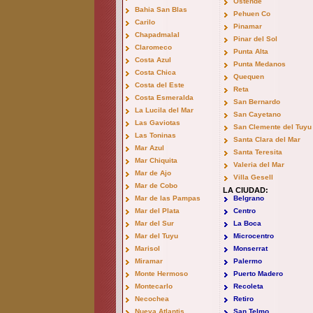
Ostende
Bahia San Blas
Pehuen Co
Carilo
Pinamar
Chapadmalal
Pinar del Sol
Claromeco
Punta Alta
Costa Azul
Punta Medanos
Costa Chica
Quequen
Costa del Este
Reta
Costa Esmeralda
San Bernardo
La Lucila del Mar
San Cayetano
Las Gaviotas
San Clemente del Tuyu
Las Toninas
Santa Clara del Mar
Mar Azul
Santa Teresita
Mar Chiquita
Valeria del Mar
Mar de Ajo
Villa Gesell
Mar de Cobo
LA CIUDAD:
Mar de las Pampas
Belgrano
Mar del Plata
Centro
Mar del Sur
La Boca
Mar del Tuyu
Microcentro
Marisol
Monserrat
Miramar
Palermo
Monte Hermoso
Puerto Madero
Montecarlo
Recoleta
Necochea
Retiro
Nueva Atlantis
San Telmo