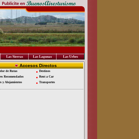
Las Sierras
Las Lagunas
Las Urbes
Accesos Directos
dor de Rutas
Destinos
es Recomendados
Rent a Car
es y Alojamientos
Transportes