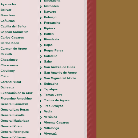
Magdalena
Ayacucho
Mercedes
Bolivar
Navarro
Brandsen
Pehuajo
Cañuelas
Pergamino
Capilla del Señor
Pipinas
Capitan Sarmiento
Rauch
Carlos Casares
Rivadavia
Carlos Keen
Rojas
Carmen de Areco
Roque Perez
Castelli
Saladillo
Chacabuco
Salto
Chascomus
San Andres de Giles
Chivilcoy
San Antonio de Areco
Colon
San Miguel del Monte
Coronel Vidal
Suipacha
Daireaux
Tapalque
Exaltación de la Cruz
Tomas Jofre
Florentino Ameghino
Treinta de Agosto
General Lamadrid
Tres Arroyos
General Las Heras
Vedia
General Lavalle
Verónica
General Madariaga
Vicente Casares
General Pirán
Villalonga
General Rodriguez
Vivoratá
General Villegas