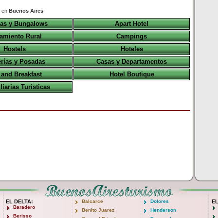
s en
Buenos Aires
as y Bungalows
Apart Hotel
amiento Rural
Campings
Hostels
Hoteles
rías y Posadas
Casas y Departamentos
and Breakfast
Hotel Boutique
iarias Turísticas
EL DELTA:
Balcarce
Dolores
E
Baradero
Benito Juarez
Henderson
Berisso