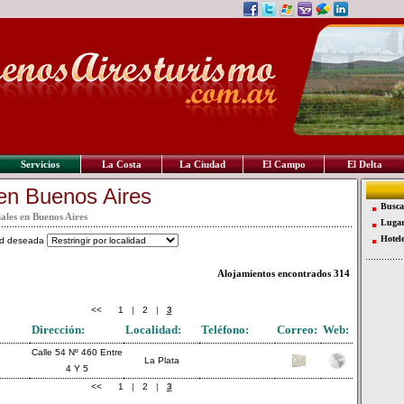
Servicios
La Costa
La Ciudad
El Campo
El Delta
en Buenos Aires
Busca
iales en Buenos Aires
Lugar
Hotel
dad deseada
Alojamientos encontrados
314
<<
1
|
2
|
3
Dirección:
Localidad:
Teléfono:
Correo:
Web:
Calle 54 Nº 460 Entre
La Plata
4 Y 5
<<
1
|
2
|
3