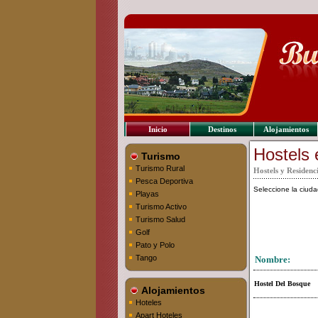
Inicio
Destinos
Alojamientos
Hostels 
Turismo
Turismo Rural
Hostels y Residenc
Pesca Deportiva
Seleccione la ciu
Playas
Turismo Activo
Turismo Salud
Golf
Pato y Polo
Tango
Nombre:
Hostel Del Bosque
Alojamientos
Hoteles
Apart Hoteles