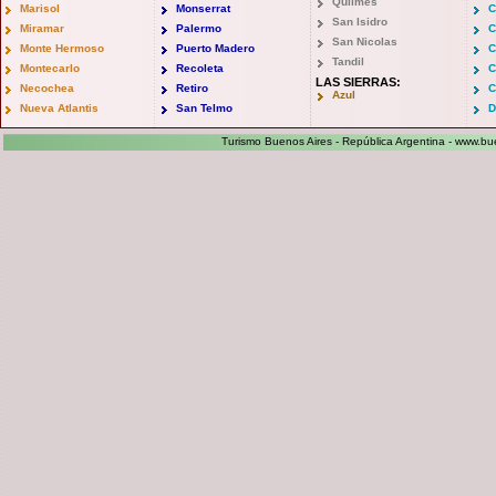
Quilmes
Marisol
Monserrat
C
San Isidro
Miramar
Palermo
C
San Nicolas
Monte Hermoso
Puerto Madero
C
Tandil
Montecarlo
Recoleta
C
LAS SIERRAS:
Necochea
Retiro
C
Azul
Nueva Atlantis
San Telmo
D
Turismo Buenos Aires - República Argentina -
www.bue