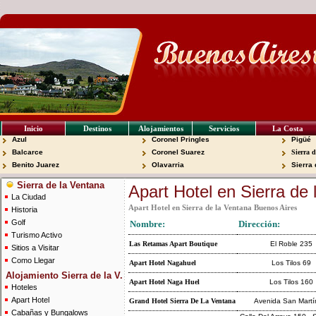
Inicio
Destinos
Alojamientos
Servicios
La Costa
Azul
Coronel Pringles
Pigüé
Balcarce
Coronel Suarez
Sierra 
Benito Juarez
Olavarria
Sierra
Sierra de la Ventana
Apart Hotel en Sierra de
La Ciudad
Apart Hotel en Sierra de la Ventana Buenos Aires
Historia
Golf
Nombre:
Dirección:
Turismo Activo
Las Retamas Apart Boutique
El Roble 235
Sitios a Visitar
Como Llegar
Apart Hotel Nagahuel
Los Tilos 69
Alojamiento Sierra de la V.
Apart Hotel Naga Huel
Los Tilos 160
Hoteles
Apart Hotel
Grand Hotel Sierra De La Ventana
Avenida San Martí
Cabañas y Bungalows