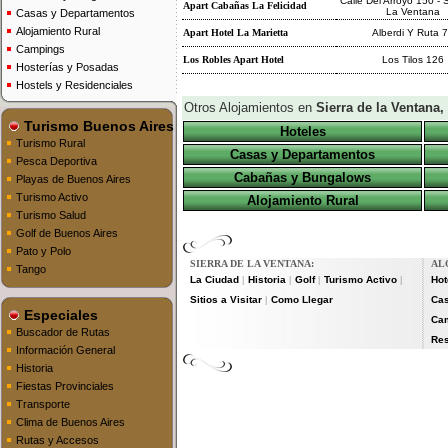
Calle Del Arroyo 150 - 
Apart Cabañas La Felicidad
La Ventana
Casas y Departamentos
Alojamiento Rural
Apart Hotel La Marietta
Alberdi Y Ruta 
Campings
Los Robles Apart Hotel
Los Tilos 126
Hosterías y Posadas
Hostels y Residenciales
Otros Alojamientos en
Sierra de la Ventana
Turismo Buenos Aires
Hoteles
Turismo Rural
Casas y Departamentos
Pesca Deportiva
Cabañas y Bungalows
Playas de Buenos Aires
Turismo Activo
Alojamiento Rural
Turismo Salud
Golf de Buenos Aires
Pato y Polo
SIERRA DE LA VENTANA:
AL
Tango
La Ciudad
Historia
Golf
Turismo Activo
Hot
|
|
|
|
Sitios a Visitar
Como Llegar
Cas
|
Especiales
Ca
Buscador de Rutas
Res
Información General
Historia
Fiestas Provinciales
Transporte
Clima de Buenos Aires
Rutas y Accesos