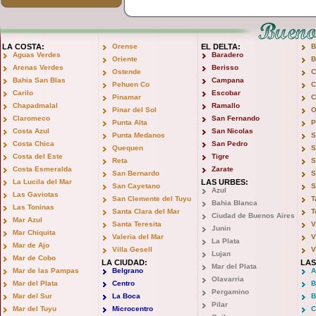
LA COSTA:
Orense
EL DELTA:
B
Aguas Verdes
Baradero
Oriente
B
Arenas Verdes
Berisso
Ostende
C
Bahia San Blas
Campana
Pehuen Co
C
Carilo
Escobar
Pinamar
C
Chapadmalal
Ramallo
Pinar del Sol
O
Claromeco
San Fernando
Punta Alta
P
Costa Azul
San Nicolas
Punta Medanos
S
Costa Chica
San Pedro
Quequen
S
Costa del Este
Tigre
Reta
S
Costa Esmeralda
Zarate
San Bernardo
S
La Lucila del Mar
LAS URBES:
San Cayetano
S
Azul
Las Gaviotas
San Clemente del Tuyu
T
Bahia Blanca
Las Toninas
Santa Clara del Mar
T
Ciudad de Buenos Aires
Mar Azul
Santa Teresita
V
Junin
Mar Chiquita
Valeria del Mar
V
La Plata
Mar de Ajo
Villa Gesell
V
Lujan
Mar de Cobo
LA CIUDAD:
LAS
Mar del Plata
Mar de las Pampas
Belgrano
A
Olavarria
Mar del Plata
Centro
B
Pergamino
Mar del Sur
La Boca
B
Pilar
Mar del Tuyu
Microcentro
C