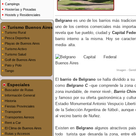
Campings
Hosterías y Posadas
Hostels y Residenciales
Belgrano
es uno de los barrios más tradicio
uno de los centros comerciales más importan
Turismo Buenos Aires
revela que fue pueblo, ciudad y
Capital Fede
Turismo Rural
Pesca Deportiva
barrio interno a la misma. Hoy se caracter
Playas de Buenos Aires
media- alta.
Turismo Activo
Turismo Salud
Golf de Buenos Aires
Pato y Polo
Imagen - Genti
Tango
El
barrio de Belgrano
se halla dividido a s
Especiales
como
Belgrano C
–que comprende la zona c
Buscador de Rutas
zona inundable, de menor nivel-,
Barrio Chin
Información General
y famoso por su oferta gastronómica y cultur
Historia
Estadio Monumental Antonio Vespucio Liberti,
Fiestas Provinciales
de la Selección Argentina de fútbol-, aunque
Transporte
al vecino barrio de Nuñez.
Transportes Aereos
Rent a Car
Existen en
Belgrano
algunos atractivos paisa
El Clima de Buenos Aires
Rutas y Accesos
todo turista que desanda la zona, entre el