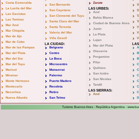
Costa Esmeralda
Zarate
San Bernardo
S
La Lucila del Mar
LAS URBES:
San Cayetano
S
Azul
Las Gaviotas
San Clemente del Tuyu
T
Bahia Blanca
Las Toninas
Santa Clara del Mar
T
Ciudad de Buenos Aires
Mar Azul
Santa Teresita
V
Junin
Mar Chiquita
Valeria del Mar
V
La Plata
Mar de Ajo
Villa Gesell
V
Lujan
Mar de Cobo
LA CIUDAD:
LAS
Mar del Plata
Mar de las Pampas
Belgrano
A
Olavarria
Mar del Plata
Centro
B
Pergamino
Mar del Sur
La Boca
B
Pilar
Mar del Tuyu
Microcentro
C
Quilmes
Marisol
Monserrat
C
San Isidro
Miramar
Palermo
C
San Nicolas
Monte Hermoso
Puerto Madero
C
Tandil
Montecarlo
Recoleta
C
LAS SIERRAS:
Necochea
Retiro
C
Azul
Nueva Atlantis
San Telmo
D
Turismo Buenos Aires - República Argentina -
www.bue