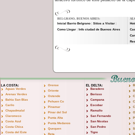
BELGRANO, BUENOS AIRES:
AL
Inicial Barrio Belgrano
Sitios a Visitar
Hot
|
|
Como Llegar
Info ciudad de Buenos Aires
Cas
|
Ca
Res
LA COSTA:
Orense
EL DELTA:
B
Aguas Verdes
Baradero
Oriente
B
Arenas Verdes
Berisso
Ostende
C
Bahia San Blas
Campana
Pehuen Co
C
Carilo
Escobar
Pinamar
C
Chapadmalal
Ramallo
Pinar del Sol
O
Claromeco
San Fernando
Punta Alta
P
Costa Azul
San Nicolas
Punta Medanos
S
Costa Chica
San Pedro
Quequen
S
Costa del Este
Tigre
Reta
S