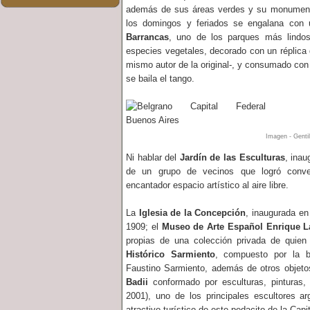
además de sus áreas verdes y su monumento
los domingos y feriados se engalana con u
Barrancas
, uno de los parques más lindos
especies vegetales, decorado con un réplica d
mismo autor de la original-, y consumado con
se baila el tango.
Imagen - Genti
Ni hablar del
Jardín de las Esculturas
, inau
de un grupo de vecinos que logró conve
encantador espacio artístico al aire libre.
La
Iglesia de la Concepción
, inaugurada en
1909; el
Museo de Arte Español Enrique La
propias de una colección privada de quien
Histórico Sarmiento
, compuesto por la b
Faustino Sarmiento, además de otros objeto
Badii
conformado por esculturas, pinturas,
2001), uno de los principales escultores ar
atractivo turístico de este pedacito de la Capi