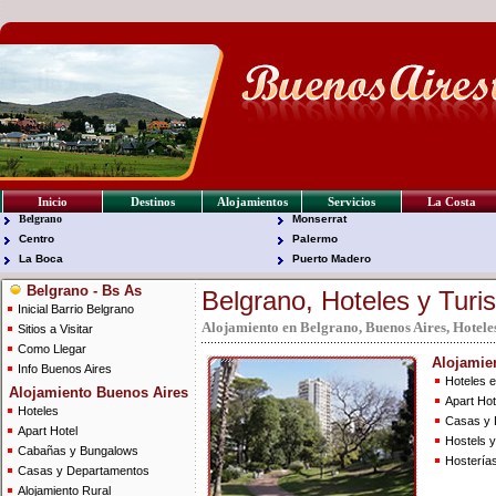
Inicio
Destinos
Alojamientos
Servicios
La Costa
Belgrano
Monserrat
Centro
Palermo
La Boca
Puerto Madero
Belgrano - Bs As
Belgrano, Hoteles y Turi
Inicial Barrio Belgrano
Alojamiento en Belgrano, Buenos Aires, Hotele
Sitios a Visitar
Como Llegar
Alojamien
Info Buenos Aires
Hoteles e
Alojamiento Buenos Aires
Apart Hot
Hoteles
Casas y 
Apart Hotel
Hostels y
Cabañas y Bungalows
Hostería
Casas y Departamentos
Alojamiento Rural