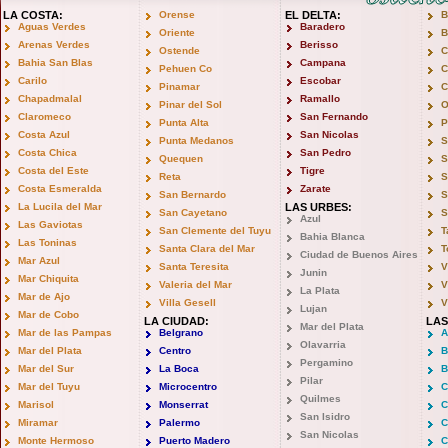
LA COSTA:
Orense
EL DELTA:
B
Aguas Verdes
Baradero
Oriente
B
Arenas Verdes
Berisso
Ostende
C
Bahia San Blas
Campana
Pehuen Co
C
Carilo
Escobar
Pinamar
C
Chapadmalal
Ramallo
Pinar del Sol
O
Claromeco
San Fernando
Punta Alta
P
Costa Azul
San Nicolas
Punta Medanos
S
Costa Chica
San Pedro
Quequen
S
Costa del Este
Tigre
Reta
S
Costa Esmeralda
Zarate
San Bernardo
S
La Lucila del Mar
LAS URBES:
San Cayetano
S
Azul
Las Gaviotas
San Clemente del Tuyu
T
Bahia Blanca
Las Toninas
Santa Clara del Mar
T
Ciudad de Buenos Aires
Mar Azul
Santa Teresita
V
Junin
Mar Chiquita
Valeria del Mar
V
La Plata
Mar de Ajo
Villa Gesell
V
Lujan
Mar de Cobo
LA CIUDAD:
LAS
Mar del Plata
Mar de las Pampas
Belgrano
A
Olavarria
Mar del Plata
Centro
B
Pergamino
Mar del Sur
La Boca
B
Pilar
Mar del Tuyu
Microcentro
C
Quilmes
Marisol
Monserrat
C
San Isidro
Miramar
Palermo
C
San Nicolas
Monte Hermoso
Puerto Madero
C