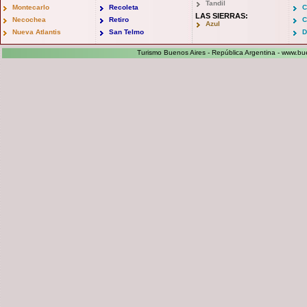
Tandil
Montecarlo
Recoleta
C
LAS SIERRAS:
Necochea
Retiro
C
Azul
Nueva Atlantis
San Telmo
D
Turismo Buenos Aires - República Argentina -
www.bue