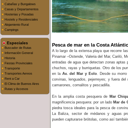
Cabañas y Bungalows
Casas y Departamentos
Hosterias y Posadas
Hostels y Residenciales
Alojamiento Rural
Campings
Especiales
Pesca de mar en la Costa Atlánti
Buscador de Rutas
A lo largo de la extensa playa que recorre las
Información General
Pinamar –Ostende, Valeria del Mar, Cariló, M
Historia
entradas de agua que detectan zonas aptas pa
Fiestas Provinciales
chuchos, rayas y burriquetas. Otro de los pu
Transporte
en la
Av. del Mar y Eolo
. Desde su morro
Transportes Aereos
Rent a Car
corvinas, lenguados, pejerreyes; y fuera de
El Clima de Buenos Aires
camarones, cornalitos y pescadilla.
Rutas y Accesos
En la amplia costa pesquera de
Mar Chiqu
magnificencia pesquera: por un lado
Mar de 
piedra tosca ideales para la pesca de corvin
La Baliza, sector de médanos y aguas pr
pueden capturarse brótolas, como así también