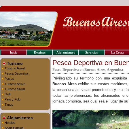
Inicio
Destinos
Alojamientos
Servicios
La Costa
Pesca Deportiva en Buen
Turismo
Turismo Rural
Pesca Deportiva en Buenos Aires, Argentina
Pesca Deportiva
Privilegiado su territorio con una exquisita
Playas
Buenos Aires
exhibe sus costas marítimas, 
Turismo Activo
Turismo Salud
la pesca una actividad prometedora y multif
Golf
todas las preferencias, los aficionados enc
Pato y Polo
jornada completa, sea cual sea el lugar de su
Tango
Alojamientos
Hoteles
Apart Hoteles