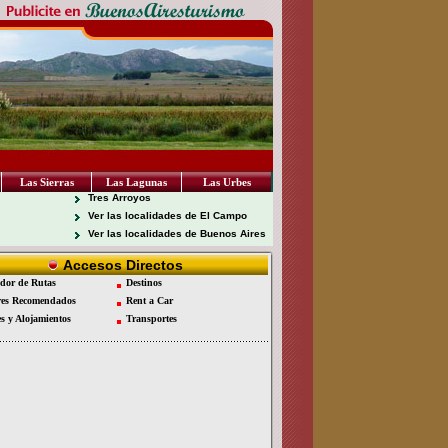
Las Sierras
Las Lagunas
Las Urbes
Tres Arroyos
Ver las localidades de El Campo
Ver las localidades de Buenos Aires
Accesos Directos
dor de Rutas
Destinos
es Recomendados
Rent a Car
es y Alojamientos
Transportes