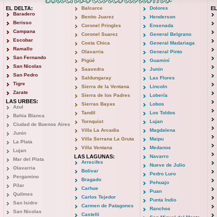
EL DELTA:
Balcarce
Dolores
E
Baradero
Benito Juarez
Henderson
Berisso
Coronel Pringles
Ensenada
Campana
Coronel Suarez
General Belgrano
Escobar
Costa Chica
General Madariaga
Ramallo
Olavarria
General Pinto
San Fernando
Pigüé
Guaminí
San Nicolas
Saavedra
Junin
San Pedro
Saldungaray
Las Flores
Tigre
Sierra de la Ventana
Lincoln
Zarate
Sierra de los Padres
Lobería
LAS URBES:
Sierras Bayas
Lobos
Azul
Tandil
Los Toldos
Bahia Blanca
Tornquist
Lujan
Ciudad de Buenos Aires
Villa La Arcadia
Magdalena
Junin
Villa Serrana La Gruta
Maipu
La Plata
Villa Ventana
Medanos
Lujan
LAS LAGUNAS:
Navarro
Mar del Plata
Arrecifes
Nueve de Julio
Olavarria
Bolivar
Pedro Luro
Pergamino
Bragado
Pehuajo
Pilar
Carhue
Puan
Quilmes
Carlos Tejedor
Punta Indio
San Isidro
Carmen de Patagones
Ranchos
San Nicolas
Castelli