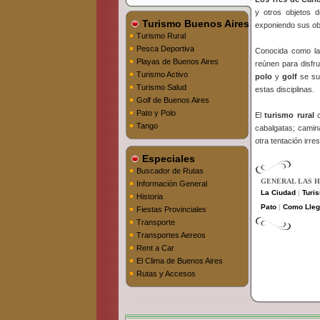
y otros objetos 
Turismo Buenos Aires
exponiendo sus ob
Turismo Rural
Pesca Deportiva
Conocida como l
Playas de Buenos Aires
reúnen para disfr
Turismo Activo
polo
y
golf
se sum
Turismo Salud
estas disciplinas.
Golf de Buenos Aires
Pato y Polo
El
turismo rural
c
Tango
cabalgatas; camina
otra tentación irresi
Especiales
Buscador de Rutas
GENERAL LAS H
Información General
La Ciudad
Turi
|
Historia
Pato
Como Lleg
|
Fiestas Provinciales
Transporte
Transportes Aereos
Rent a Car
El Clima de Buenos Aires
Rutas y Accesos