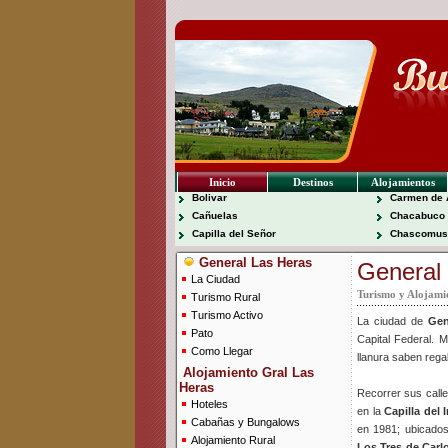
Inicio
Destinos
Alojamientos
Bolivar
Carmen de 
Cañuelas
Chacabuco
Capilla del Señor
Chascomus
General Las Heras
General
La Ciudad
Turismo y Alojami
Turismo Rural
Turismo Activo
La ciudad de
Gen
Pato
Capital Federal. 
Como Llegar
llanura saben rega
Alojamiento Gral Las
Heras
Recorrer sus calle
Hoteles
en la
Capilla del
Cabañas y Bungalows
en 1981; ubicados
Alojamiento Rural
Los Tres de Carl