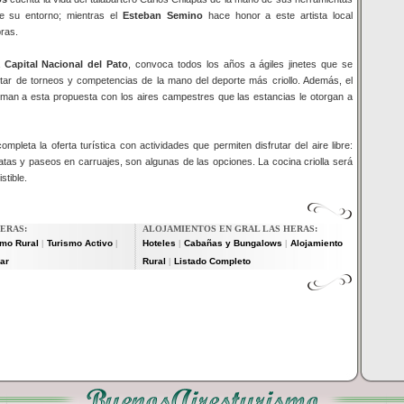
de su entorno; mientras el
Esteban Semino
hace honor a este artista local
ras.
a
Capital Nacional del Pato
, convoca todos los años a ágiles jinetes que se
utar de torneos y competencias de la mano del deporte más criollo. Además, el
an a esta propuesta con los aires campestres que las estancias le otorgan a
ompleta la oferta turística con actividades que permiten disfrutar del aire libre:
tas y paseos en carruajes, son algunas de las opciones. La cocina criolla será
stible.
ERAS:
ALOJAMIENTOS EN GRAL LAS HERAS:
smo Rural
Turismo Activo
Hoteles
Cabañas y Bungalows
Alojamiento
|
|
|
|
ar
Rural
Listado Completo
|