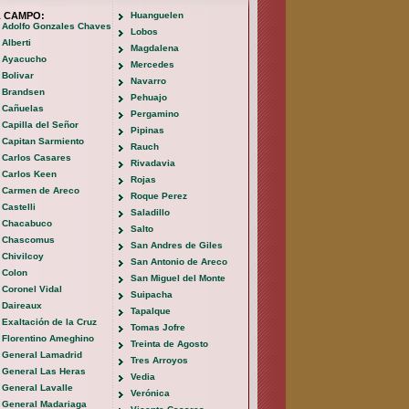
L CAMPO:
Huanguelen
Adolfo Gonzales Chaves
Lobos
Alberti
Magdalena
Ayacucho
Mercedes
Bolivar
Navarro
Brandsen
Pehuajo
Cañuelas
Pergamino
Capilla del Señor
Pipinas
Capitan Sarmiento
Rauch
Carlos Casares
Rivadavia
Carlos Keen
Rojas
Carmen de Areco
Roque Perez
Castelli
Saladillo
Chacabuco
Salto
Chascomus
San Andres de Giles
Chivilcoy
San Antonio de Areco
Colon
San Miguel del Monte
Coronel Vidal
Suipacha
Daireaux
Tapalque
Exaltación de la Cruz
Tomas Jofre
Florentino Ameghino
Treinta de Agosto
General Lamadrid
Tres Arroyos
General Las Heras
Vedia
General Lavalle
Verónica
General Madariaga