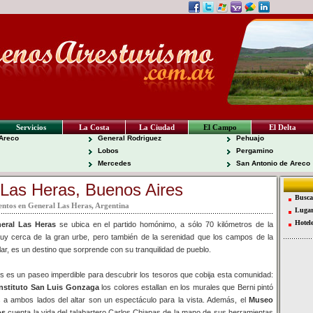
Servicios
La Costa
La Ciudad
El Campo
El Delta
Areco
General Rodriguez
Pehuajo
Lobos
Pergamino
Mercedes
San Antonio de Areco
 Las Heras, Buenos Aires
Busca
entos en General Las Heras, Argentina
Lugar
Hotel
eral Las Heras
se ubica en el partido homónimo, a sólo 70 kilómetros de la
Muy cerca de la gran urbe, pero también de la serenidad que los campos de la
lar, es un destino que sorprende con su tranquilidad de pueblo.
s es un paseo imperdible para descubrir los tesoros que cobija esta comunidad:
 Instituto San Luis Gonzaga
los colores estallan en los murales que Berni pintó
 a ambos lados del altar son un espectáculo para la vista. Además, el
Museo
os
cuenta la vida del talabartero Carlos Chiapas de la mano de sus herramientas