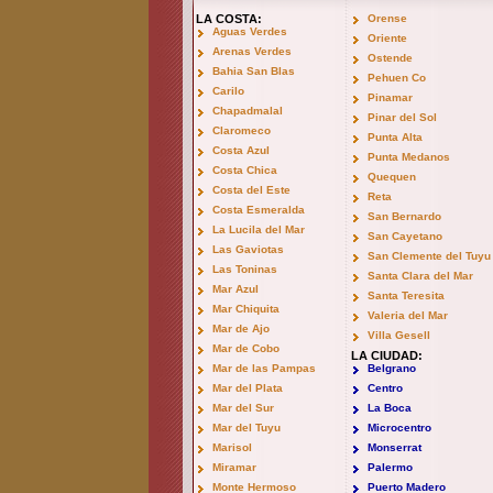
LA COSTA:
Orense
Aguas Verdes
Oriente
Arenas Verdes
Ostende
Bahia San Blas
Pehuen Co
Carilo
Pinamar
Chapadmalal
Pinar del Sol
Claromeco
Punta Alta
Costa Azul
Punta Medanos
Costa Chica
Quequen
Costa del Este
Reta
Costa Esmeralda
San Bernardo
La Lucila del Mar
San Cayetano
Las Gaviotas
San Clemente del Tuyu
Las Toninas
Santa Clara del Mar
Mar Azul
Santa Teresita
Mar Chiquita
Valeria del Mar
Mar de Ajo
Villa Gesell
Mar de Cobo
LA CIUDAD:
Mar de las Pampas
Belgrano
Mar del Plata
Centro
Mar del Sur
La Boca
Mar del Tuyu
Microcentro
Marisol
Monserrat
Miramar
Palermo
Monte Hermoso
Puerto Madero