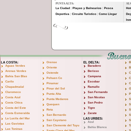
PUNTA ALTA:
AL
La Ciudad
Playas y Balnearios
Pesca
Hot
|
|
Deportiva
Circuito Turistico
Como Llegar
De
|
|
Inm
LA COSTA:
Orense
EL DELTA:
B
Aguas Verdes
Baradero
Oriente
B
Arenas Verdes
Berisso
Ostende
C
Bahia San Blas
Campana
Pehuen Co
C
Carilo
Escobar
Pinamar
C
Chapadmalal
Ramallo
Pinar del Sol
O
Claromeco
San Fernando
Punta Alta
P
Costa Azul
San Nicolas
Punta Medanos
S
Costa Chica
San Pedro
Quequen
S
Costa del Este
Tigre
Reta
S
Costa Esmeralda
Zarate
San Bernardo
S
La Lucila del Mar
LAS URBES:
San Cayetano
S
Azul
Las Gaviotas
San Clemente del Tuyu
T
Bahia Blanca
Las Toninas
Santa Clara del Mar
T