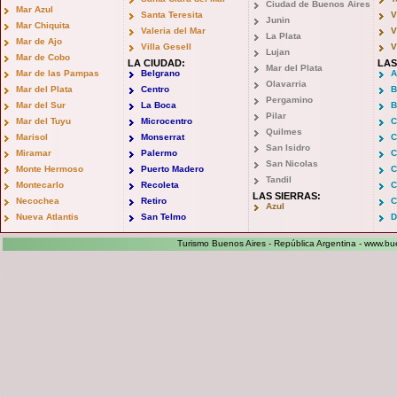
Ciudad de Buenos Aires
Mar Azul
Santa Teresita
V
Junin
Mar Chiquita
Valeria del Mar
V
La Plata
Mar de Ajo
Villa Gesell
V
Lujan
Mar de Cobo
LA CIUDAD:
LAS
Mar del Plata
Mar de las Pampas
Belgrano
A
Olavarria
Mar del Plata
Centro
B
Pergamino
Mar del Sur
La Boca
B
Pilar
Mar del Tuyu
Microcentro
C
Quilmes
Marisol
Monserrat
C
San Isidro
Miramar
Palermo
C
San Nicolas
Monte Hermoso
Puerto Madero
C
Tandil
Montecarlo
Recoleta
C
LAS SIERRAS:
Necochea
Retiro
C
Azul
Nueva Atlantis
San Telmo
D
Turismo Buenos Aires - República Argentina -
www.bue