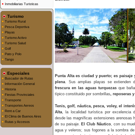
Inmobiliarias Turisticas
Turismo
Turismo Rural
Pesca Deportiva
Playas
Turismo Activo
Turismo Salud
Golf
Pato y Polo
Tango
Especiales
Punta Alta es ciudad y puerto; es paisaje y
Buscador de Rutas
plena
. Sus amplias playas se extienden do
Información General
frescura en las aguas turquezas
que bañan
Historia
típico constituido por sombrillas
, reposeras 
Fiestas Provinciales
Transporte
Transportes Aereos
Tenis, golf, náutica, pesca, voley, el inter
Rent a Car
Alta
, la localidad turística por excelencia 
El Clima de Buenos Aires
desde las magníficas extensiones arenosas 
Rutas y Accesos
de su paisaje.
El Club Náutico
, con su mue
agua y veleros; sus fogones a la sombra de 