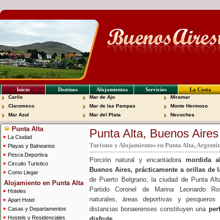
Inicio
Destinos
Alojamientos
Servicios
La Costa
Carilo
Mar de Ajo
Miramar
Claromeco
Mar de las Pampas
Monte Hermoso
Mar Azul
Mar del Plata
Necochea
Punta Alta
Punta Alta, Buenos Aires
La Ciudad
Turismo y Alojamientos en Punta Alta, Argenti
Playas y Balnearios
Pesca Deportiva
Porción natural y encantadora
mordida al
Circuito Turistico
Buenos Aires, prácticamente a orillas de 
Como Llegar
de Puerto Belgrano, la ciudad de Punta Alta
Alojamiento en Punta Alta
Partido Coronel de Marina Leonardo Ros
Hoteles
naturales, áreas deportivas y pesqueros
Apart Hotel
distancias bonaerenses constituyen una
per
Casas y Departamentos
Hostels y Residenciales
disfrute
.