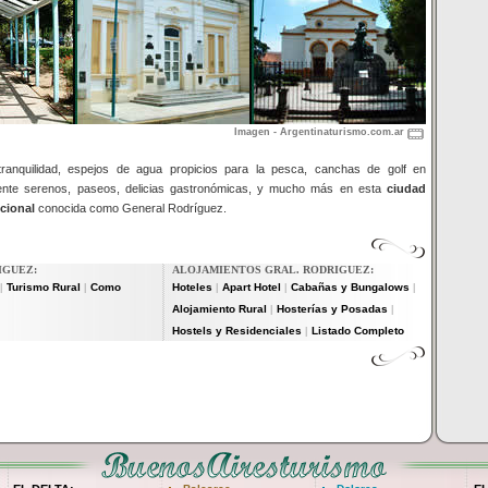
Imagen - Argentinaturismo.com.ar
 tranquilidad, espejos de agua propicios para la pesca, canchas de golf en
mente serenos, paseos, delicias gastronómicas, y mucho más en esta
ciudad
cional
conocida como General Rodríguez.
IGUEZ:
ALOJAMIENTOS GRAL. RODRIGUEZ:
Turismo Rural
Como
Hoteles
Apart Hotel
Cabañas y Bungalows
|
|
|
|
|
Alojamiento Rural
Hosterías y Posadas
|
|
Hostels y Residenciales
Listado Completo
|