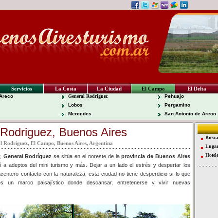
Servicios
La Costa
La Ciudad
El Campo
El Delta
Areco
General Rodriguez
Pehuajo
Lobos
Pergamino
Mercedes
San Antonio de Areco
Rodriguez, Buenos Aires
Busca
l Rodriguez, El Campo, Buenos Aires, Argentina
Lugar
Hotel
r,
General Rodríguez
se sitúa en el noreste de la
provincia de Buenos Aires
í a adeptos del mini turismo y más. Dejar a un lado el estrés y despertar los
centero contacto con la naturaleza, esta ciudad no tiene desperdicio si lo que
s un marco paisajístico donde descansar, entretenerse y vivir nuevas