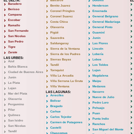
EL DELTA:
Balcarce
Dolores
E
Baradero
Benito Juarez
Henderson
Berisso
Coronel Pringles
Ensenada
Campana
Coronel Suarez
General Belgrano
Escobar
Costa Chica
General Madariaga
Ramallo
Olavarria
General Pinto
San Fernando
Pigüé
Guaminí
San Nicolas
Saavedra
Junin
San Pedro
Saldungaray
Las Flores
Tigre
Sierra de la Ventana
Lincoln
Zarate
Sierra de los Padres
Lobería
LAS URBES:
Sierras Bayas
Lobos
Azul
Tandil
Los Toldos
Bahia Blanca
Tornquist
Lujan
Ciudad de Buenos Aires
Villa La Arcadia
Magdalena
Junin
Villa Serrana La Gruta
Maipu
La Plata
Villa Ventana
Medanos
Lujan
LAS LAGUNAS:
Navarro
Mar del Plata
Arrecifes
Nueve de Julio
Olavarria
Bolivar
Pedro Luro
Pergamino
Bragado
Pehuajo
Pilar
Carhue
Puan
Quilmes
Carlos Tejedor
Punta Indio
San Isidro
Carmen de Patagones
Ranchos
San Nicolas
Castelli
San Miguel del Monte
Tandil
Chascomus