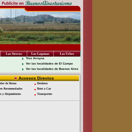
Las Sierras
Las Lagunas
Las Urbes
Tres Arroyos
Ver las localidades de El Campo
Ver las localidades de Buenos Aires
Accesos Directos
dor de Rutas
Destinos
es Recomendados
Rent a Car
es y Alojamientos
Transportes