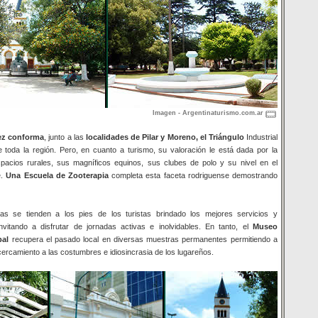
Imagen - Argentinaturismo.com.ar
ez conforma
, junto a las
localidades de Pilar y Moreno, el Triángulo
Industrial
 toda la región. Pero, en cuanto a turismo, su valoración le está dada por la
pacios rurales, sus magníficos equinos, sus clubes de polo y su nivel en el
e.
Una Escuela de Zooterapia
completa esta faceta rodriguense demostrando
ias se tienden a los pies de los turistas brindado los mejores servicios y
vitando a disfrutar de jornadas activas e inolvidables. En tanto, el
Museo
pal
recupera el pasado local en diversas muestras permanentes permitiendo a
acercamiento a las costumbres e idiosincrasia de los lugareños.