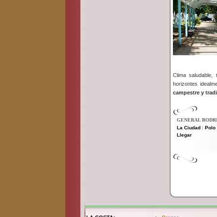
Clima saludable,
horizontes ideal
campestre y tradi
GENERAL RODR
La Ciudad
Polo
|
Llegar