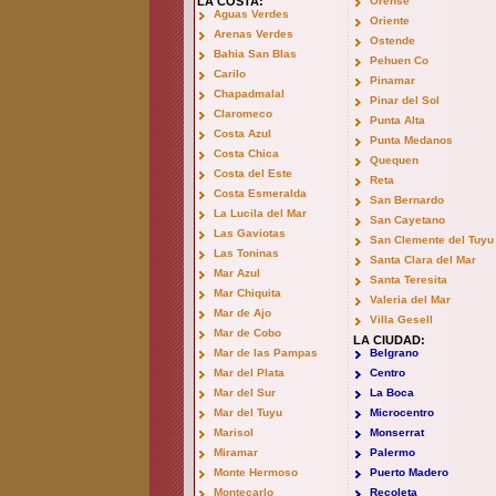
LA COSTA:
Orense
Aguas Verdes
Oriente
Arenas Verdes
Ostende
Bahia San Blas
Pehuen Co
Carilo
Pinamar
Chapadmalal
Pinar del Sol
Claromeco
Punta Alta
Costa Azul
Punta Medanos
Costa Chica
Quequen
Costa del Este
Reta
Costa Esmeralda
San Bernardo
La Lucila del Mar
San Cayetano
Las Gaviotas
San Clemente del Tuyu
Las Toninas
Santa Clara del Mar
Mar Azul
Santa Teresita
Mar Chiquita
Valeria del Mar
Mar de Ajo
Villa Gesell
Mar de Cobo
LA CIUDAD:
Mar de las Pampas
Belgrano
Mar del Plata
Centro
Mar del Sur
La Boca
Mar del Tuyu
Microcentro
Marisol
Monserrat
Miramar
Palermo
Monte Hermoso
Puerto Madero
Montecarlo
Recoleta