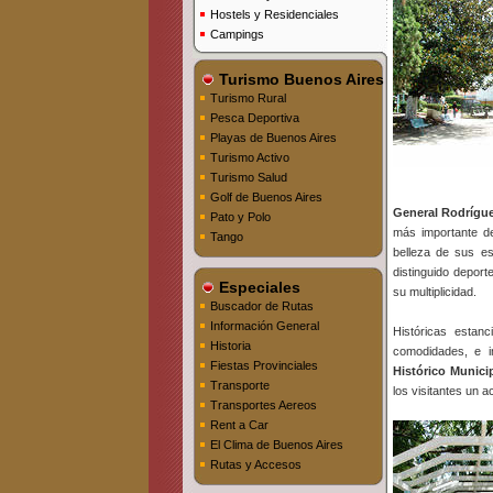
Hostels y Residenciales
Campings
Turismo Buenos Aires
Turismo Rural
Pesca Deportiva
Playas de Buenos Aires
Turismo Activo
Turismo Salud
Golf de Buenos Aires
General Rodrígu
Pato y Polo
más importante de
Tango
belleza de sus es
distinguido deport
Especiales
su multiplicidad.
Buscador de Rutas
Información General
Históricas estanc
Historia
comodidades, e in
Fiestas Provinciales
Histórico Munici
Transporte
los visitantes un 
Transportes Aereos
Rent a Car
El Clima de Buenos Aires
Rutas y Accesos