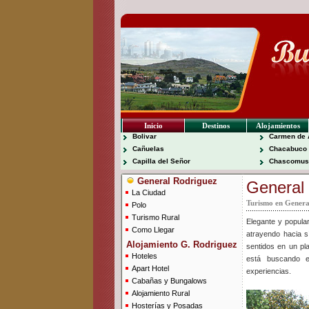
Inicio
Destinos
Alojamientos
Bolivar
Carmen de 
Cañuelas
Chacabuco
Capilla del Señor
Chascomus
General Rodriguez
General 
La Ciudad
Turismo en Genera
Polo
Turismo Rural
Elegante y popula
Como Llegar
atrayendo hacia s
Alojamiento G. Rodriguez
sentidos en un pla
Hoteles
está buscando e
Apart Hotel
experiencias.
Cabañas y Bungalows
Alojamiento Rural
Hosterías y Posadas