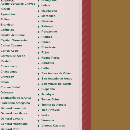
L CAMPO:
Huanguelen
Adolfo Gonzales Chaves
Lobos
Alberti
Magdalena
Ayacucho
Mercedes
Bolivar
Navarro
Brandsen
Pehuajo
Cañuelas
Pergamino
Capilla del Señor
Pipinas
Capitan Sarmiento
Rauch
Carlos Casares
Rivadavia
Carlos Keen
Rojas
Carmen de Areco
Roque Perez
Castelli
Saladillo
Chacabuco
Salto
Chascomus
San Andres de Giles
Chivilcoy
San Antonio de Areco
Colon
San Miguel del Monte
Coronel Vidal
Suipacha
Daireaux
Tapalque
Exaltación de la Cruz
Tomas Jofre
Florentino Ameghino
Treinta de Agosto
General Lamadrid
Tres Arroyos
General Las Heras
Vedia
General Lavalle
Verónica
General Madariaga
Vicente Casares
General Pirán