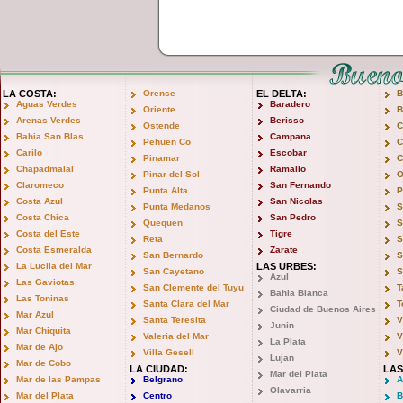
LA COSTA:
Orense
EL DELTA:
B
Aguas Verdes
Baradero
Oriente
B
Arenas Verdes
Berisso
Ostende
C
Bahia San Blas
Campana
Pehuen Co
C
Carilo
Escobar
Pinamar
C
Chapadmalal
Ramallo
Pinar del Sol
O
Claromeco
San Fernando
Punta Alta
P
Costa Azul
San Nicolas
Punta Medanos
S
Costa Chica
San Pedro
Quequen
S
Costa del Este
Tigre
Reta
S
Costa Esmeralda
Zarate
San Bernardo
S
La Lucila del Mar
LAS URBES:
San Cayetano
S
Azul
Las Gaviotas
San Clemente del Tuyu
T
Bahia Blanca
Las Toninas
Santa Clara del Mar
T
Ciudad de Buenos Aires
Mar Azul
Santa Teresita
V
Junin
Mar Chiquita
Valeria del Mar
V
La Plata
Mar de Ajo
Villa Gesell
V
Lujan
Mar de Cobo
LA CIUDAD:
LAS
Mar del Plata
Mar de las Pampas
Belgrano
A
Olavarria
Mar del Plata
Centro
B