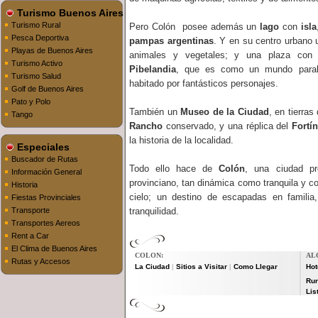
Turismo Buenos Aires
Turismo Rural
Pero Colón posee además un
lago
con
isla
Pesca Deportiva
pampas argentinas
. Y en su centro urbano
Playas de Buenos Aires
animales y vegetales; y una plaza con 
Turismo Activo
Pibelandia
, que es como un mundo paral
Turismo Salud
habitado por fantásticos personajes.
Golf de Buenos Aires
Pato y Polo
También un
Museo de la Ciudad
, en tierras
Tango
Rancho
conservado, y una réplica del
Fortí
la historia de la localidad.
Especiales
Buscador de Rutas
Todo ello hace de
Colón
, una ciudad pr
Información General
provinciano, tan dinámica como tranquila y c
Historia
cielo; un destino de escapadas en familia
Fiestas Provinciales
Transporte
tranquilidad.
Transportes Aereos
Rent a Car
El Clima de Buenos Aires
COLON:
AL
Rutas y Accesos
La Ciudad
Sitios a Visitar
Como Llegar
Hot
|
|
Rur
Lis