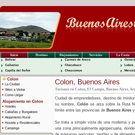
Inicio
Destinos
Alojamientos
Servicios
La Costa
Bolivar
Carmen de Areco
Genera
Cañuelas
Chacabuco
Lobos
Capilla del Señor
Chascomus
Merce
Colon
Colon, Buenos Aires
La Ciudad
Turismo en Colon, El Campo, Buenos Aires, Ar
Sitios a Visitar
Como Llegar
Ciudad de emprendedores, destino de minituri
Alojamiento en Colon
su nombre,
Colón
se alza sobre la Ruta Na
Hoteles
límite entre las provincias de
Buenos Aires
y
Cabañas y Bungalows
Alojamiento Rural
Se trata a simple vista de una moderna y pu
Hostels y Residenciales
una zona principalmente agropecuaria, donde 
Campings
de máquinas agrícolas, textiles y de alimento