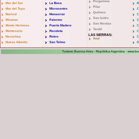
Pergamino
Mar del Sur
La Boca
B
Pilar
Mar del Tuyu
Microcentro
C
Quilmes
Marisol
Monserrat
C
San Isidro
Miramar
Palermo
C
San Nicolas
Monte Hermoso
Puerto Madero
C
Tandil
Montecarlo
Recoleta
C
LAS SIERRAS:
Necochea
Retiro
C
Azul
Nueva Atlantis
San Telmo
D
Turismo Buenos Aires - República Argentina -
www.bue