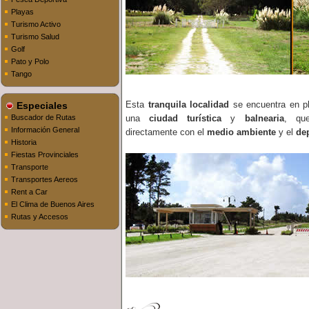
Playas
Turismo Activo
Turismo Salud
Golf
Pato y Polo
Tango
Esta
tranquila localidad
se encuentra en pl
Especiales
Buscador de Rutas
una
ciudad turística
y
balnearia
, que
Información General
directamente con el
medio ambiente
y el
de
Historia
Fiestas Provinciales
Transporte
Transportes Aereos
Rent a Car
El Clima de Buenos Aires
Rutas y Accesos