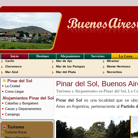
Inicio
Destinos
Alojamientos
Servicios
La Costa
Carilo
Mar de Ajo
Miramar
Claromeco
Mar de las Pampas
Monte Hermoso
Mar Azul
Mar del Plata
Necochea
Pinar del Sol
Pinar del Sol, Buenos Air
La Ciudad
Turismo y Alojamientos en Pinar del Sol, La Co
Como Llegar
Alojamientos Pinar del Sol
Pinar del Sol
es una localidad que se ubic
Cabañas y Bungalows
Aires en Argentina, perteneciente al
Partido d
Casas y Departamentos
Campings
Turismo
Turismo Rural
Pesca Deportiva