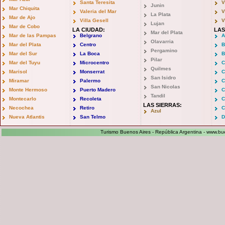
Santa Teresita
V
Junin
Mar Chiquita
Valeria del Mar
V
La Plata
Mar de Ajo
Villa Gesell
V
Lujan
Mar de Cobo
LA CIUDAD:
LAS
Mar del Plata
Mar de las Pampas
Belgrano
A
Olavarria
Mar del Plata
Centro
B
Pergamino
Mar del Sur
La Boca
B
Pilar
Mar del Tuyu
Microcentro
C
Quilmes
Marisol
Monserrat
C
San Isidro
Miramar
Palermo
C
San Nicolas
Monte Hermoso
Puerto Madero
C
Tandil
Montecarlo
Recoleta
C
LAS SIERRAS:
Necochea
Retiro
C
Azul
Nueva Atlantis
San Telmo
D
Turismo Buenos Aires - República Argentina -
www.bue