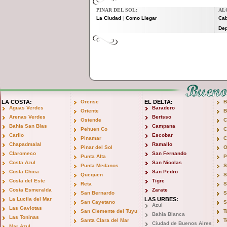
PINAR DEL SOL:
AL
La Ciudad
Como Llegar
Ca
|
De
LA COSTA:
Orense
EL DELTA:
B
Aguas Verdes
Baradero
Oriente
B
Arenas Verdes
Berisso
Ostende
C
Bahia San Blas
Campana
Pehuen Co
C
Carilo
Escobar
Pinamar
C
Chapadmalal
Ramallo
Pinar del Sol
O
Claromeco
San Fernando
Punta Alta
P
Costa Azul
San Nicolas
Punta Medanos
S
Costa Chica
San Pedro
Quequen
S
Costa del Este
Tigre
Reta
S
Costa Esmeralda
Zarate
San Bernardo
S
La Lucila del Mar
LAS URBES:
San Cayetano
S
Azul
Las Gaviotas
San Clemente del Tuyu
T
Bahia Blanca
Las Toninas
Santa Clara del Mar
T
Ciudad de Buenos Aires
Mar Azul