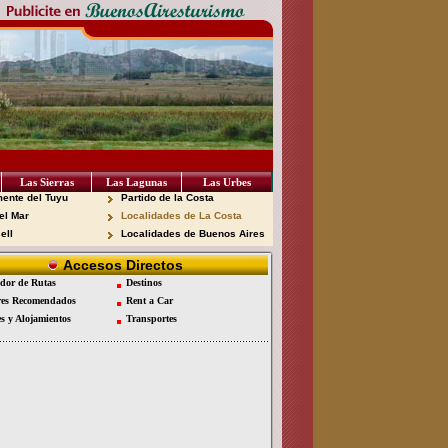
Las Sierras
Las Lagunas
Las Urbes
ente del Tuyu
Partido de la Costa
el Mar
Localidades de La Costa
ell
Localidades de Buenos Aires
Accesos Directos
dor de Rutas
Destinos
es Recomendados
Rent a Car
es y Alojamientos
Transportes