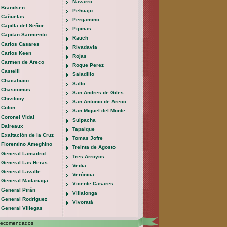
Navarro
Brandsen
Pehuajo
Cañuelas
Pergamino
Capilla del Señor
Pipinas
Capitan Sarmiento
Rauch
Carlos Casares
Rivadavia
Carlos Keen
Rojas
Carmen de Areco
Roque Perez
Castelli
Saladillo
Chacabuco
Salto
Chascomus
San Andres de Giles
Chivilcoy
San Antonio de Areco
Colon
San Miguel del Monte
Coronel Vidal
Suipacha
Daireaux
Tapalque
Exaltación de la Cruz
Tomas Jofre
Florentino Ameghino
Treinta de Agosto
General Lamadrid
Tres Arroyos
General Las Heras
Vedia
General Lavalle
Verónica
General Madariaga
Vicente Casares
General Pirán
Villalonga
General Rodriguez
Vivoratá
General Villegas
Recomendados