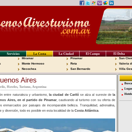
Servicios
La Costa
La Ciudad
El Campo
El Delta
Miramar
Pinamar
San Clem
s
Monte Hermoso
Reta
Valeria d
Necochea
San Bernardo
Villa Ges
Buenos Aires
Busca
ilo, Hoteles, Turismo, Argentina
Lugar
Hotel
ión entre naturaleza y urbanismo,
la ciudad de Cariló
se alza al sureste de
la
nos Aires, en el partido de Pinamar
, cautivando al turismo con su oferta de
os enmarcados por paisajes de incomparable belleza. Tranquilidad, adrenalina,
e y diversión, todo es posible en esta localidad de la
Costa Atlántica
.