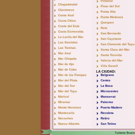
Pinamar
Chapadmalal
Pinar del Sol
Claromeco
Punta Alta
Costa Azul
Punta Medanos
Costa Chica
Quequen
Costa del Este
Reta
Costa Esmeralda
San Bernardo
La Lucila del Mar
San Cayetano
Las Gaviotas
San Clemente del Tuyu
Las Toninas
Santa Clara del Mar
Mar Azul
Santa Teresita
Mar Chiquita
Valeria del Mar
Mar de Ajo
Villa Gesell
Mar de Cobo
LA CIUDAD:
Mar de las Pampas
Belgrano
Mar del Plata
Centro
Mar del Sur
La Boca
Mar del Tuyu
Microcentro
Marisol
Monserrat
Miramar
Palermo
Monte Hermoso
Puerto Madero
Montecarlo
Recoleta
Necochea
Retiro
Nueva Atlantis
San Telmo
Turismo Bueno