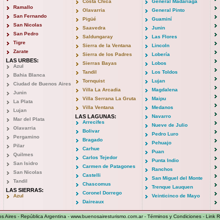
Costa Chica
General Madariaga
Ramallo
Olavarria
General Pinto
San Fernando
Pigüé
Guaminí
San Nicolas
Saavedra
Junin
San Pedro
Saldungaray
Las Flores
Tigre
Sierra de la Ventana
Lincoln
Zarate
Sierra de los Padres
Lobería
LAS URBES:
Sierras Bayas
Lobos
Azul
Tandil
Los Toldos
Bahia Blanca
Tornquist
Lujan
Ciudad de Buenos Aires
Villa La Arcadia
Magdalena
Junin
Villa Serrana La Gruta
Maipu
La Plata
Villa Ventana
Medanos
Lujan
LAS LAGUNAS:
Navarro
Mar del Plata
Arrecifes
Nueve de Julio
Olavarria
Bolivar
Pedro Luro
Pergamino
Bragado
Pehuajo
Pilar
Carhue
Puan
Quilmes
Carlos Tejedor
Punta Indio
San Isidro
Carmen de Patagones
Ranchos
San Nicolas
Castelli
San Miguel del Monte
Tandil
Chascomus
Trenque Lauquen
LAS SIERRAS:
Coronel Dorrego
Azul
Veinticinco de Mayo
Daireaux
s Aires - República Argentina -
www.buenosairesturismo.com.ar
-
Términos y Condiciones
-
Link 