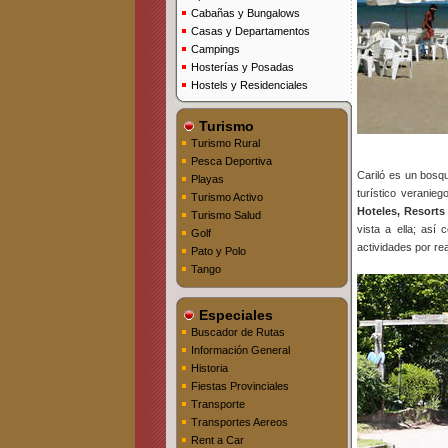
Cabañas y Bungalows
Casas y Departamentos
Campings
Hosterías y Posadas
Hostels y Residenciales
Turismo
Turismo Rural
Pesca Deportiva
Cariló es un bosq
Playas
turístico veranie
Turismo Activo
Hoteles, Resort
Turismo Salud
vista a ella; así
Golf
actividades por rea
Pato y Polo
Tango
Especiales
Buscador de Rutas
Información General
Historia
Fiestas Provinciales
Transporte
Transportes Aereos
Rent a Car