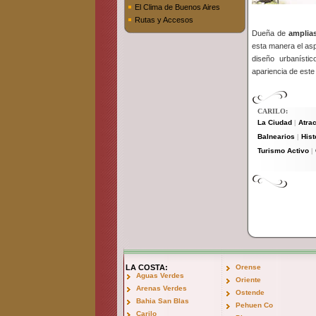
El Clima de Buenos Aires
Rutas y Accesos
Dueña de
amplias
esta manera el asp
diseño urbanísti
apariencia de este
CARILO:
La Ciudad
Atrac
|
Balnearios
Hist
|
Turismo Activo
|
LA COSTA:
Orense
Aguas Verdes
Oriente
Arenas Verdes
Ostende
Bahia San Blas
Pehuen Co
Carilo