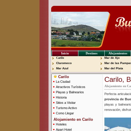
Inicio
Destinos
Alojamientos
Carilo
Mar de Ajo
Claromeco
Mar de las Pampa
Mar Azul
Mar del Plata
Carilo
Carilo, 
La Ciudad
Alojamiento en Car
Atractivos Turísticos
Playas y Balnearios
Perfecta articulac
Historia
provincia de Bue
Sitios a Visitar
playas y balneari
Turismo Activo
renovación, disfrut
Como Llegar
Alojamiento en Carilo
Hoteles
Apart Hotel