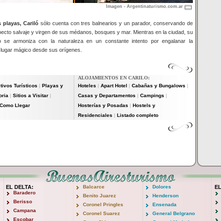
Imagen - Argentinaturismo.com.ar
 playas, Cariló
sólo cuenta con tres balnearios y un parador, conservando de
ecto salvaje y virgen de sus médanos, bosques y mar. Mientras en la ciudad, su
co se armoniza con la naturaleza en un constante intento por engalanar la
 lugar mágico desde sus orígenes.
ALOJAMIENTOS EN CARILO:
tivos Turísticos
Playas y
Hoteles
Apart Hotel
Cabañas y Bungalows
|
|
|
|
oria
Sitios a Visitar
Casas y Departamentos
Campings
|
|
|
|
Como Llegar
Hosterías y Posadas
Hostels y
|
Residenciales
Listado completo
|
EL DELTA:
Balcarce
Dolores
E
Baradero
Benito Juarez
Henderson
Berisso
Coronel Pringles
Ensenada
Campana
Coronel Suarez
General Belgrano
Escobar