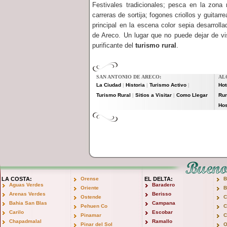
Festivales tradicionales; pesca en la zona 
carreras de sortija; fogones criollos y guitar
principal en la escena color sepia desarrol
de Areco. Un lugar que no puede dejar de vis
purificante del
turismo rural
.
SAN ANTONIO DE ARECO:
AL
La Ciudad
Historia
Turismo Activo
Hot
|
|
|
Turismo Rural
Sitios a Visitar
Como Llegar
Rur
|
|
Hos
LA COSTA:
Orense
EL DELTA:
B
Aguas Verdes
Baradero
Oriente
B
Arenas Verdes
Berisso
Ostende
C
Bahia San Blas
Campana
Pehuen Co
C
Carilo
Escobar
Pinamar
C
Chapadmalal
Ramallo
Pinar del Sol
O