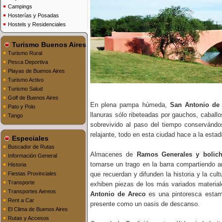
Campings
Hosterías y Posadas
Hostels y Residenciales
Turismo Buenos Aires
Turismo Rural
Pesca Deportiva
Playas de Buenos Aires
Turismo Activo
Turismo Salud
Golf de Buenos Aires
En plena pampa húmeda,
San Antonio de
Pato y Polo
llanuras sólo ribeteadas por gauchos, caball
Tango
sobrevivido al paso del tiempo conservándose
relajante, todo en esta ciudad hace a la estad
Especiales
Buscador de Rutas
Almacenes de
Ramos Generales y bolic
Información General
tomarse un trago en la barra compartiendo 
Historia
Fiestas Provinciales
que recuerdan y difunden la historia y la cul
Transporte
exhiben piezas de los más variados materia
Transportes Aereos
Antonio de Areco
es una pintoresca estamp
Rent a Car
presente como un oasis de descanso.
El Clima de Buenos Aires
Rutas y Accesos