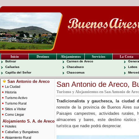
Inicio
Destinos
Alojamientos
Servicios
La Costa
Bolivar
Carmen de Areco
Genera
Cañuelas
Chacabuco
Lobos
Capilla del Señor
Chascomus
Merce
San Antonio de Areco
San Antonio de Areco, B
La Ciudad
Turismo y Alojamientos en San Antonio de Arec
Historia
Turismo Activo
Tradicionalista y gauchesca, la ciudad
Turismo Rural
noreste de la provincia de Buenos Aires s
Sitios a Visitar
Paisajes campestres, actividades rurales, 
Como Llegar
almacenes y bares, este destino rústico 
Alojamiento S. A. de Areco
turística que nadie podrá despreciar.
Hoteles
Cabañas y Bungalows
Alojamiento Rural