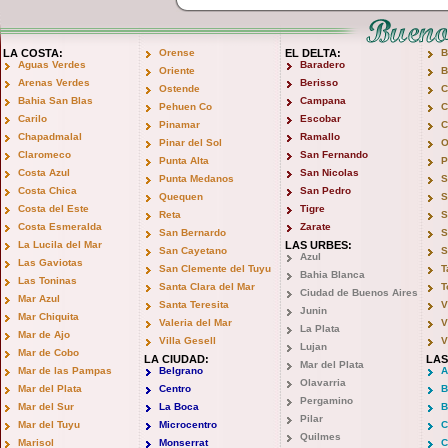
LA COSTA:
Orense
EL DELTA:
B
Aguas Verdes
Baradero
Oriente
B
Arenas Verdes
Berisso
Ostende
C
Bahia San Blas
Campana
Pehuen Co
C
Carilo
Escobar
Pinamar
C
Chapadmalal
Ramallo
Pinar del Sol
O
Claromeco
San Fernando
Punta Alta
P
Costa Azul
San Nicolas
Punta Medanos
S
Costa Chica
San Pedro
Quequen
S
Costa del Este
Tigre
Reta
S
Costa Esmeralda
Zarate
San Bernardo
S
La Lucila del Mar
LAS URBES:
San Cayetano
S
Azul
Las Gaviotas
San Clemente del Tuyu
T
Bahia Blanca
Las Toninas
Santa Clara del Mar
T
Ciudad de Buenos Aires
Mar Azul
Santa Teresita
V
Junin
Mar Chiquita
Valeria del Mar
V
La Plata
Mar de Ajo
Villa Gesell
V
Lujan
Mar de Cobo
LA CIUDAD:
LAS
Mar del Plata
Mar de las Pampas
Belgrano
A
Olavarria
Mar del Plata
Centro
B
Pergamino
Mar del Sur
La Boca
B
Pilar
Mar del Tuyu
Microcentro
C
Quilmes
Marisol
Monserrat
C