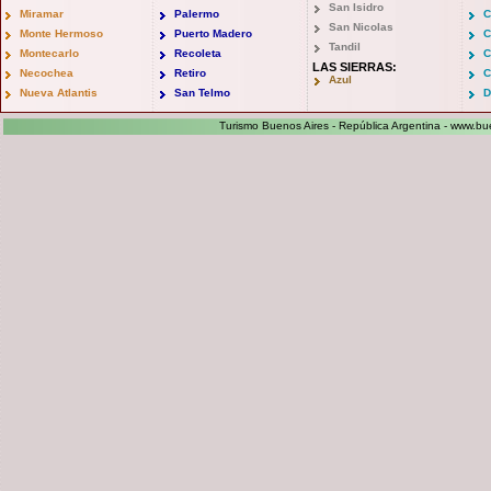
San Isidro
Miramar
Palermo
C
San Nicolas
Monte Hermoso
Puerto Madero
C
Tandil
Montecarlo
Recoleta
C
LAS SIERRAS:
Necochea
Retiro
C
Azul
Nueva Atlantis
San Telmo
D
Turismo Buenos Aires - República Argentina -
www.bue