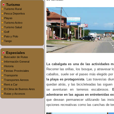
Turismo
Turismo Rural
Pesca Deportiva
Playas
Turismo Activo
Turismo Salud
Golf
Pato y Polo
Tango
Especiales
Buscador de Rutas
Información General
La cabalgata es una de las actividades m
Historia
Recorrer las orillas, los bosque, y atravesa
Fiestas Provinciales
caballos, suele ser el paseo más elegido por
Transporte
la playa es protagonista
. Las travesías diu
Transportes Aereos
quedan atrás, y las bicicleteadas las siguen
Rent a Car
El Clima de Buenos Aires
se aventuran en terrenos escabrosos.
Rutas y Accesos
adentrarse en las aguas en entretenidas e
que desean permanecer utilizando las insta
opciones recreativas como las canchas de ten