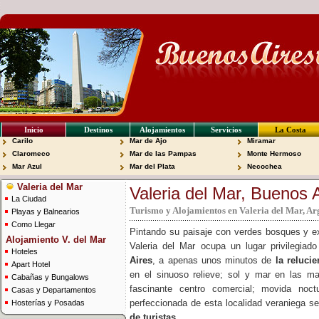
Inicio
Destinos
Alojamientos
Servicios
La Costa
Carilo
Mar de Ajo
Miramar
Claromeco
Mar de las Pampas
Monte Hermoso
Mar Azul
Mar del Plata
Necochea
Valeria del Mar
Valeria del Mar, Buenos 
La Ciudad
Turismo y Alojamientos en Valeria del Mar, Ar
Playas y Balnearios
Como Llegar
Pintando su paisaje con verdes bosques y e
Alojamiento V. del Mar
Valeria del Mar ocupa un lugar privilegia
Hoteles
Aires
, a apenas unos minutos de
la reluci
Apart Hotel
en el sinuoso relieve; sol y mar en las ma
Cabañas y Bungalows
fascinante centro comercial; movida noc
Casas y Departamentos
perfeccionada de esta localidad veraniega 
Hosterías y Posadas
de turistas
.