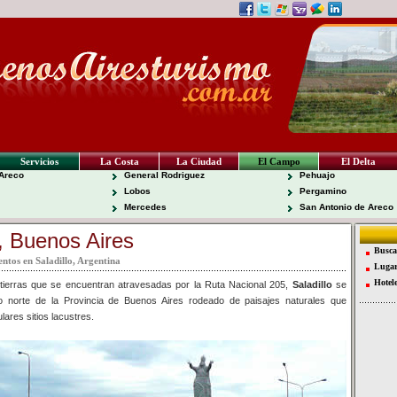
Servicios
La Costa
La Ciudad
El Campo
El Delta
Areco
General Rodriguez
Pehuajo
Lobos
Pergamino
Mercedes
San Antonio de Areco
o, Buenos Aires
Busca
ntos en Saladillo, Argentina
Lugar
Hotel
s tierras que se encuentran atravesadas por la Ruta Nacional 205,
Saladillo
se
ro norte de la Provincia de Buenos Aires rodeado de paisajes naturales que
lares sitios lacustres.