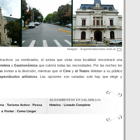
Imagen - Argentinaturismo.com.ar
ractivos ya nombrados, el turista que visita esta localidad encontrará una
telera
y
Gastronómica
que cubrirá todas las necesidades. Por las noches los
as
invitan a la diversión, mientras que el
Cine
y
el Teatro
deleitan a su público
spectáculos artísticos
. Las opciones son variadas solo hay que elegir y
ALOJAMIENTOS EN SALADILLO:
ria
Turismo Activo
Pesca
Hoteles
Listado Completo
|
|
|
 a Visitar
Como Llegar
|