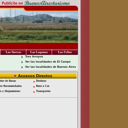
Las Sierras
Las Lagunas
Las Urbes
Tres Arroyos
Ver las localidades de El Campo
Ver las localidades de Buenos Aires
Accesos Directos
dor de Rutas
Destinos
es Recomendados
Rent a Car
es y Alojamientos
Transportes