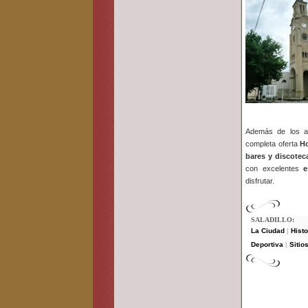
Además de los at
completa oferta
Ho
bares y discotec
con excelentes
e
disfrutar.
SALADILLO:
La Ciudad
Histo
|
Deportiva
Sitios
|