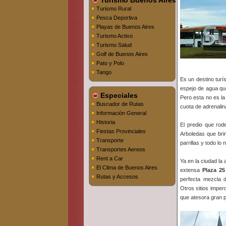
Turismo Buenos Aires
Turismo Rural
Pesca Deportiva
Playas de Buenos Aires
Turismo Activo
Turismo Salud
Golf de Buenos Aires
Pato y Polo
Tango
Es un destino turí
espejo de agua que
Especiales
Pero esta no es la 
Buscador de Rutas
cuota de adrenalin
Información General
Historia
El predio que rode
Fiestas Provinciales
Arboledas que bri
Transporte
parrillas y todo lo
Transportes Aereos
Rent a Car
Ya en la ciudad la 
El Clima de Buenos Aires
extensa
Plaza 2
Rutas y Accesos
perfecta mezcla 
Otros sitios imper
que atesora gran p