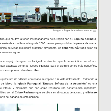
Imagen - Argentinaturismo.com.ar
stico que cautiva a todos los pescadores de la región con su
Laguna del Indio
,
 extiende su orilla a lo largo de 2500 metros para posibilitar la
pesca de costa
.
única actividad que podrá practicar el visitante, los
deportes náuticos
dejan su
a en estas aguas.
a el espejo de agua resulta igual de atractivo que la fauna íctica que ofrece.
ndan extensas sombras, juegos infantiles para el disfrute de los más pequeños,
 necesario para un día al
aire libre.
arquitectura de edificios centenario se impone a la vista del visitante. Rodeando la
5 de Mayo
, la
Iglesia
Parroquial
"Nuestra Señora de la Asunción"
es una
de vitruox y mármoles que dan como resultado una construcción imponente.
dibles son el
Cristo Redentor
que se ubica en al rotonda de acceso y el
Museo
arte del pasado de este poblado.