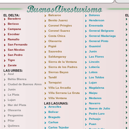
EL DELTA:
Balcarce
Dolores
E
Baradero
Benito Juarez
Henderson
Berisso
Coronel Pringles
Ensenada
Campana
Coronel Suarez
General Belgrano
Escobar
Costa Chica
General Madariaga
Ramallo
Olavarria
General Pinto
San Fernando
Pigüé
Guaminí
San Nicolas
Saavedra
Junin
San Pedro
Saldungaray
Las Flores
Tigre
Sierra de la Ventana
Lincoln
Zarate
Sierra de los Padres
Lobería
LAS URBES:
Sierras Bayas
Lobos
Azul
Tandil
Los Toldos
Bahia Blanca
Tornquist
Lujan
Ciudad de Buenos Aires
Villa La Arcadia
Magdalena
Junin
Villa Serrana La Gruta
Maipu
La Plata
Villa Ventana
Medanos
Lujan
LAS LAGUNAS:
Navarro
Mar del Plata
Arrecifes
Nueve de Julio
Olavarria
Bolivar
Pedro Luro
Pergamino
Bragado
Pehuajo
Pilar
Carhue
Puan
Quilmes
Carlos Tejedor