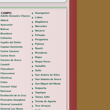
L CAMPO:
Huanguelen
Adolfo Gonzales Chaves
Lobos
Alberti
Magdalena
Ayacucho
Mercedes
Bolivar
Navarro
Brandsen
Pehuajo
Cañuelas
Pergamino
Capilla del Señor
Pipinas
Capitan Sarmiento
Rauch
Carlos Casares
Rivadavia
Carlos Keen
Rojas
Carmen de Areco
Roque Perez
Castelli
Saladillo
Chacabuco
Salto
Chascomus
San Andres de Giles
Chivilcoy
San Antonio de Areco
Colon
San Miguel del Monte
Coronel Vidal
Suipacha
Daireaux
Tapalque
Exaltación de la Cruz
Tomas Jofre
Florentino Ameghino
Treinta de Agosto
General Lamadrid
Tres Arroyos
General Las Heras