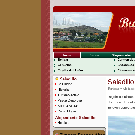
Inicio
Destinos
Alojamientos
Bolivar
Carmen de 
Cañuelas
Chacabuco
Capilla del Señor
Chascomus
Saladillo
Saladill
La Ciudad
Turismo y Alojamie
Historia
Turismo Activo
Región de fértile
Pesca Deportiva
ubica en el cent
Sitios a Visitar
incluyen espectacu
Como Llegar
Alojamiento Saladillo
Hoteles