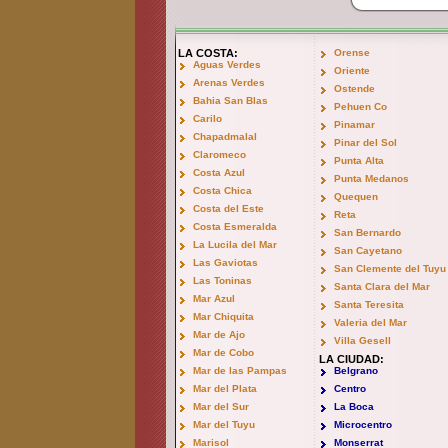
LA COSTA:
Orense
Aguas Verdes
Oriente
Arenas Verdes
Ostende
Bahia San Blas
Pehuen Co
Carilo
Pinamar
Chapadmalal
Pinar del Sol
Claromeco
Punta Alta
Costa Azul
Punta Medanos
Costa Chica
Quequen
Costa del Este
Reta
Costa Esmeralda
San Bernardo
La Lucila del Mar
San Cayetano
Las Gaviotas
San Clemente del Tuyu
Las Toninas
Santa Clara del Mar
Mar Azul
Santa Teresita
Mar Chiquita
Valeria del Mar
Mar de Ajo
Villa Gesell
Mar de Cobo
LA CIUDAD:
Mar de las Pampas
Belgrano
Mar del Plata
Centro
Mar del Sur
La Boca
Mar del Tuyu
Microcentro
Marisol
Monserrat