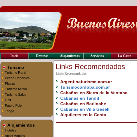
Inicio
Destinos
Alojamientos
Servicios
La Costa
Links Recomendados
Turismo
Turismo Rural
Links Recomendados
Pesca Deportiva
Argentinaturismo.com.ar
Playas
Turismocordoba.com.ar
Turismo Activo
Cabañas en Sierra de la Ventana
Turismo Salud
Cabañas en Tandil
Golf
Cabañas en Bariloche
Pato y Polo
Cabañas en Villa Gesell
Tango
Alquileres en la Costa
Alojamientos
Hoteles
Apart Hoteles