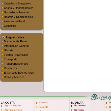
Cabañas y Bungalows
Casas y Departamentos
Hosterias y Posadas
Hostels y Residenciales
Alojamiento Rural
Campings
Especiales
Buscador de Rutas
Información General
Historia
Fiestas Provinciales
Transporte
Transportes Aereos
Rent a Car
El Clima de Buenos Aires
Rutas y Accesos
LA COSTA:
Orense
EL DELTA:
B
Aguas Verdes
Baradero
Oriente
B
Arenas Verdes
Berisso