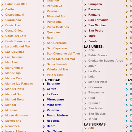
Ostende
C
Bahia San Blas
Campana
Pehuen Co
C
Carilo
Escobar
Pinamar
C
Chapadmalal
Ramallo
Pinar del Sol
O
Claromeco
San Fernando
Punta Alta
P
Costa Azul
San Nicolas
Punta Medanos
S
Costa Chica
San Pedro
Quequen
S
Costa del Este
Tigre
Reta
S
Costa Esmeralda
Zarate
San Bernardo
S
La Lucila del Mar
LAS URBES:
San Cayetano
S
Azul
Las Gaviotas
San Clemente del Tuyu
T
Bahia Blanca
Las Toninas
Santa Clara del Mar
T
Ciudad de Buenos Aires
Mar Azul
Santa Teresita
V
Junin
Mar Chiquita
Valeria del Mar
V
La Plata
Mar de Ajo
Villa Gesell
V
Lujan
Mar de Cobo
LA CIUDAD:
LAS
Mar del Plata
Mar de las Pampas
Belgrano
A
Olavarria
Mar del Plata
Centro
B
Pergamino
Mar del Sur
La Boca
B
Pilar
Mar del Tuyu
Microcentro
C
Quilmes
Marisol
Monserrat
C
San Isidro
Miramar
Palermo
C
San Nicolas
Monte Hermoso
Puerto Madero
C
Tandil
Montecarlo
Recoleta
C
LAS SIERRAS:
Necochea
Retiro
C
Azul
Nueva Atlantis
San Telmo
D