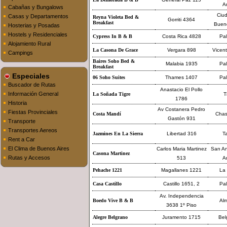
A
Cabañas y Bungalows
Ciu
Casas y Departamentos
Reyna Violeta Bed &
Gorriti 4364
Breakfast
Bueno
Hosterias y Posadas
Hostels y Residenciales
Cypress In B & B
Costa Rica 4828
Pa
Alojamiento Rural
La Casona De Grace
Vergara 898
Vicen
Campings
Baires Soho Bed &
Malabia 1935
Pa
Breakfast
Especiales
06 Soho Suites
Thames 1407
Pa
Buscador de Rutas
Anastacio El Pollo
Información General
La Soñada Tigre
T
1786
Historia
Av Costanera Pedro
Fiestas Provinciales
Costa Mandí
Cha
Gastón 931
Transporte
Transportes Aereos
Jazmines En La Sierra
Libertad 316
Ta
Rent a Car
El Clima de Buenos Aires
Carlos Maria Martinez
San An
Casona Martinez
Rutas y Accesos
513
A
Pehache 1221
Magallanes 1221
La
Casa Castillo
Castillo 1651, 2
Pa
Av. Independencia
Boedo Vive B & B
Al
3638 1º Piso
Alegre Belgrano
Juramento 1715
Bel