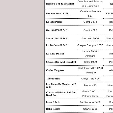
Jose Manuel Estrada
Bernie's Bed & Breakfast
Ez
186 Barrio Uno
Victoriano Montes
Parador Punta Chica
San F
627
Le Petit Palais
Gorriti 3574
Rec
Gorriti 4290 B & B
Gorriti 4290
Pa
Susana Just B & B
Arenales 2960
Vicen
Lo De Costa B & B
Gaspar Campos 1550
Vicen
Lezica 3948 -
La Casa Del Sol
Al
Almagro
Chavi's Bed And Breakfast
Soler 4929
Pa
Bartolome Mitre 4208
Cucha Tanguera
Al
- Almagro
Tierradentro
Arroyo Toro 404
T
Los Patios De Montserrat B
Piedras 83
Micr
& B
Gorriti 5.061 -
Ciu
Casa Aire Palermo Bed And
Breakfast
Palermo Soho
Bueno
Luco B & B
Av Cordoba 2409
Rec
Boho Rooms
Uriarte 1389
Pa