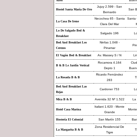
Aires
Bueno
Jujuy 2.599 - San
Hostel Santa María De Oro
San B
Bernardo
Necochea 65 - Santa
Santa 
La Casa De Irene
Clara Del Mar
Lo De Salgado Bed &
Salgado 196
L
Breakfast
Bed And Breakfast Los
Ninfas 1.048 -
Pi
Cerezos
Pinamar
El Vagón Bed & Breakfast
Av. Massey S / N
Li
Rocamora 4.164
Ciu
B & B Le Jardín Vertical
Depto 1
Bueno
Ricardo Fernández
La Rosada B & B
T
283
Bed And Breakfast Las
Cardoner 753
L
Rejas
Mica B & B
Avenida 32 Nº 1.522
La 
Italiani 1.620 - Monte
Hotel Casa Marina
Monte
Grande
Hostería El Colonial
San Martín 155
Bar
Zona Residencial De
La Margarita B & B
T
Tigre