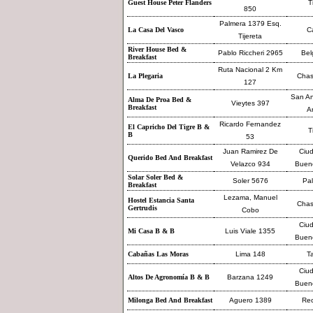
Guest House Peter Flanders
T
850
Palmera 1379 Esq.
La Casa Del Vasco
Ca
Tijereta
River House Bed &
Pablo Riccheri 2965
Bel
Breakfast
Ruta Nacional 2 Km
La Plegaria
Cha
127
San An
Alma De Proa Bed &
Vieytes 397
Breakfast
A
Ricardo Fernandez
El Capricho Del Tigre B &
T
B
53
Juan Ramirez De
Ciu
Querido Bed And Breakfast
Velazco 934
Bueno
Solar Soler Bed &
Soler 5676
Pa
Breakfast
Lezama, Manuel
Hostel Estancia Santa
Cha
Gertrudis
Cobo
Ciu
Mi Casa B & B
Luis Viale 1355
Bueno
Cabañas Las Moras
Lima 148
Ta
Ciu
Altos De Agronomía B & B
Barzana 1249
Bueno
Milonga Bed And Breakfast
Aguero 1389
Rec