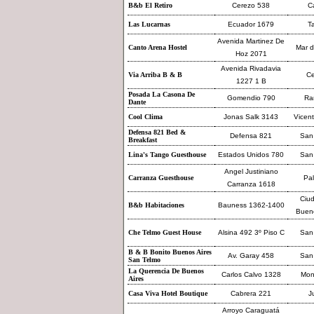
B&b El Retiro
Cerezo 538
Ca
Las Lucarnas
Ecuador 1679
Ta
Avenida Martinez De
Canto Arena Hostel
Mar d
Hoz 2071
Avenida Rivadavia
Via Arriba B & B
Ce
1227 1 B
Posada La Casona De
Gomendio 790
Ra
Dante
Cool Clima
Jonas Salk 3143
Vicen
Defensa 821 Bed &
Defensa 821
San
Breakfast
Lina's Tango Guesthouse
Estados Unidos 780
San
Angel Justiniano
Carranza Guesthouse
Pa
Carranza 1618
Ciu
B&b Habitaciones
Bauness 1362-1400
Bueno
Che Telmo Guest House
Alsina 492 3º Piso C
San
B & B Bonito Buenos Aires
Av. Garay 458
San
San Telmo
La Querencia De Buenos
Carlos Calvo 1328
Mon
Aires
Casa Viva Hotel Boutique
Cabrera 221
J
Arroyo Caraguatá