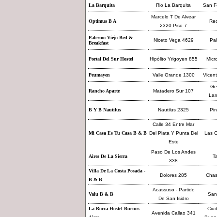
La Barquita
Rio La Barquita
San F
Marcelo T De Alvear
Optimus B A
Rec
2320 Piso 7
Palermo Viejo Bed &
Niceto Vega 4629
Pa
Breakfast
Portal Del Sur Hostel
Hipólito Yrigoyen 855
Micr
Peumayen
Valle Grande 1300
Vicen
Ge
Rancho Aparte
Matadero Sur 107
Lam
B Y B Nautilus
Nautilus 2325
Pi
Calle 34 Entre Mar
Mi Casa Es Tu Casa B & B
Del Plata Y Punta Del
Las G
Este
Paso De Los Andes
Aires De La Sierra
Ta
338
Villa De La Costa Posada -
Dolores 285
Cha
B & B
Acassuso - Partido
Valu B & B
San 
De San Isidro
La Rocca Hostel Buenos
Ciu
Avenida Callao 341