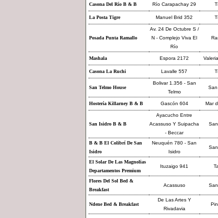
Casona Del Río B & B
Río Carapachay 29
T
La Posta Tigre
Manuel Brid 352
T
Av. 24 De Octubre S /
Posada Punta Ramallo
N - Complejo Viva El
Ra
Río
Mashala
Espora 2172
Valeri
Casona La Ruchi
Lavalle 557
T
Bolivar 1.356 - San
San Telmo House
San
Telmo
Hostería Killarney B & B
Gascón 604
Mar d
Ayacucho Entre
San Isidro B & B
Acassuso Y Suipacha
San 
- Beccar
B & B El Colibrí De San
Neuquén 780 - San
San 
Isidro
Isidro
El Solar De Las Magnolias
Ituzaigo 941
Ta
Departamentos Premium
Flores Del Sol Bed &
Acassuso
San 
Breakfast
De Las Artes Y
Ndene Bed & Breakfast
Pi
Rivadavia