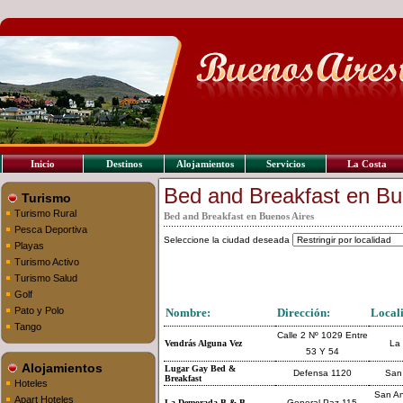
Inicio
Destinos
Alojamientos
Servicios
La Costa
Bed and Breakfast en Bu
Turismo
Turismo Rural
Bed and Breakfast en Buenos Aires
Pesca Deportiva
Seleccione la ciudad deseada
Playas
Turismo Activo
Turismo Salud
Golf
Pato y Polo
Nombre:
Dirección:
Local
Tango
Calle 2 Nº 1029 Entre
Vendrás Alguna Vez
La 
53 Y 54
Alojamientos
Lugar Gay Bed &
Defensa 1120
San
Breakfast
Hoteles
San An
Apart Hoteles
La Demorada B & B
General Paz 115