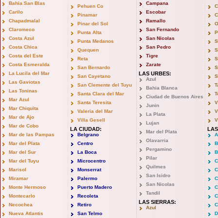
Bahia San Blas
Campana
Pehuen Co
C
Carilo
Escobar
Pinamar
C
Chapadmalal
Ramallo
Pinar del Sol
O
Claromeco
San Fernando
Punta Alta
P
Costa Azul
San Nicolas
Punta Medanos
S
Costa Chica
San Pedro
Quequen
S
Costa del Este
Tigre
Reta
S
Costa Esmeralda
Zarate
San Bernardo
S
La Lucila del Mar
LAS URBES:
San Cayetano
S
Azul
Las Gaviotas
San Clemente del Tuyu
T
Bahia Blanca
Las Toninas
Santa Clara del Mar
T
Ciudad de Buenos Aires
Mar Azul
Santa Teresita
V
Junin
Mar Chiquita
Valeria del Mar
V
La Plata
Mar de Ajo
Villa Gesell
V
Lujan
Mar de Cobo
LA CIUDAD:
LAS
Mar del Plata
Mar de las Pampas
Belgrano
A
Olavarria
Mar del Plata
Centro
B
Pergamino
Mar del Sur
La Boca
B
Pilar
Mar del Tuyu
Microcentro
C
Quilmes
Marisol
Monserrat
C
San Isidro
Miramar
Palermo
C
San Nicolas
Monte Hermoso
Puerto Madero
C
Tandil
Montecarlo
Recoleta
C
LAS SIERRAS:
Necochea
Retiro
C
Azul
Nueva Atlantis
San Telmo
D