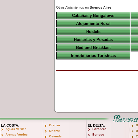
Otros Alojamientos en
Buenos Aires
Cabañas y Bungalows
Alojamiento Rural
Hostels
Hosterías y Posadas
Bed and Breakfast
Inmobiliarias Turísticas
LA COSTA:
Orense
EL DELTA:
B
Aguas Verdes
Baradero
Oriente
B
Arenas Verdes
Berisso
Ostende
C