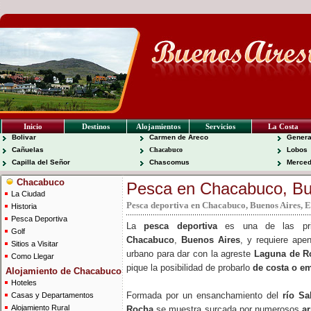
Inicio
Destinos
Alojamientos
Servicios
La Costa
Bolivar
Carmen de Areco
Genera
Cañuelas
Chacabuco
Lobos
Capilla del Señor
Chascomus
Merce
Chacabuco
Pesca en Chacabuco, Bu
La Ciudad
Pesca deportiva en Chacabuco, Buenos Aires, 
Historia
Pesca Deportiva
La
pesca deportiva
es una de las princ
Golf
Chacabuco
,
Buenos Aires
, y requiere apen
Sitios a Visitar
urbano para dar con la agreste
Laguna de R
Como Llegar
pique la posibilidad de probarlo
de costa o e
Alojamiento de Chacabuco
Hoteles
Formada por un ensanchamiento del
río Sa
Casas y Departamentos
Alojamiento Rural
Rocha
se muestra surcada por numerosos
a