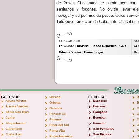
de Pesca Chacabuco se puede acampar. Ha
sanitarios y fogones. No olvide llevar e
navegar y su permiso de pesca. Otros servic
Teléfono
: Dirección de Cultura de Chacabuco 
CHACABUCO:
AL
La Ciudad
Historia
Pesca Deportiva
Golf
Ca
|
|
|
|
Sitios a Visitar
Como Llegar
Ca
|
LA COSTA:
Orense
EL DELTA:
B
Aguas Verdes
Baradero
Oriente
B
Arenas Verdes
Berisso
Ostende
C
Bahia San Blas
Campana
Pehuen Co
C
Carilo
Escobar
Pinamar
C
Chapadmalal
Ramallo
Pinar del Sol
O
Claromeco
San Fernando
Punta Alta
P
Costa Azul
San Nicolas
Punta Medanos
S