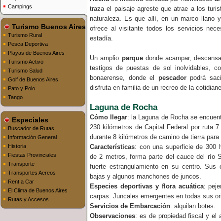
Campings
traza el paisaje agreste que atrae a los turi
naturaleza. Es que allí, en un marco llano y
Turismo Buenos Aires
ofrece al visitante todos los servicios ne
Turismo Rural
estadía.
Pesca Deportiva
Playas de Buenos Aires
Un amplio
parque
donde acampar, descansar,
Turismo Activo
testigos de puestas de sol inolvidables, co
Turismo Salud
bonaerense, donde el
pescador
podrá saci
Golf de Buenos Aires
disfruta en familia de un recreo de la cotidian
Pato y Polo
Tango
Laguna de Rocha
Cómo llegar
: la Laguna de Rocha se encuen
Especiales
230 kilómetros de Capital Federal por ruta 
Buscador de Rutas
durante 8 kilómetros de camino de tierra para 
Información General
Historia
Características
: con una superficie de 300
Fiestas Provinciales
de 2 metros, forma parte del cauce del río 
Transporte
fuerte estrangulamiento en su centro. Sus
Transportes Aereos
bajas y algunos manchones de juncos.
Rent a Car
Especies deportivas y flora acuática
: peje
El Clima de Buenos Aires
carpas. Juncales emergentes en todas sus ori
Rutas y Accesos
Servicios de Embarcación
: alquilan botes.
Observaciones
: es de propiedad fiscal y el 