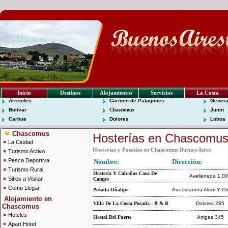
Inicio
Destinos
Alojamientos
Servicios
La Costa
Arrecifes
Carmen de Patagones
Genera
Bolivar
Chascomus
Junin
Carhue
Dolores
Lobos
Chascomus
Hosterías en Chascomu
La Ciudad
Hosterías y Posadas en Chascomus Buenos Aires
Turismo Activo
Pesca Deportiva
Nombre:
Dirección:
Turismo Rural
Hostería Y Cabañas Casa De
Avellaneda 1.0
Sitios a Visitar
Campo
Como Llegar
Posada Oñalipe
Av.costanera Alem Y C
Alojamiento en
Villa De La Costa Posada - B & B
Dolores 285
Chascomus
Hoteles
Hostal Del Fuerte
Artigas 345
Apart Hotel