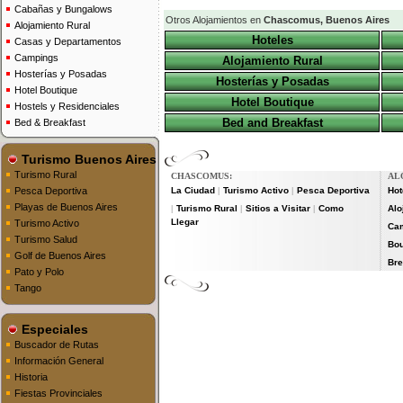
Cabañas y Bungalows
Otros Alojamientos en
Chascomus, Buenos Aires
Alojamiento Rural
Hoteles
Casas y Departamentos
Campings
Alojamiento Rural
Hosterías y Posadas
Hosterías y Posadas
Hotel Boutique
Hotel Boutique
Hostels y Residenciales
Bed and Breakfast
Bed & Breakfast
Turismo Buenos Aires
Turismo Rural
CHASCOMUS:
AL
Pesca Deportiva
La Ciudad
Turismo Activo
Pesca Deportiva
Hot
|
|
Playas de Buenos Aires
Turismo Rural
Sitios a Visitar
Como
Alo
|
|
|
Llegar
Turismo Activo
Ca
Turismo Salud
Bou
Golf de Buenos Aires
Bre
Pato y Polo
Tango
Especiales
Buscador de Rutas
Información General
Historia
Fiestas Provinciales