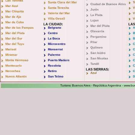
Las Toninas
Santa Clara del Mar
T
Ciudad de Buenos Aires
Mar Azul
Santa Teresita
V
Junin
Mar Chiquita
Valeria del Mar
V
La Plata
Mar de Ajo
Villa Gesell
V
Lujan
Mar de Cobo
LA CIUDAD:
LAS
Mar del Plata
Mar de las Pampas
Belgrano
A
Olavarria
Mar del Plata
Centro
B
Pergamino
Mar del Sur
La Boca
B
Pilar
Mar del Tuyu
Microcentro
C
Quilmes
Marisol
Monserrat
C
San Isidro
Miramar
Palermo
C
San Nicolas
Monte Hermoso
Puerto Madero
C
Tandil
Montecarlo
Recoleta
C
LAS SIERRAS:
Necochea
Retiro
C
Azul
Nueva Atlantis
San Telmo
D
Turismo Buenos Aires - República Argentina -
www.bue