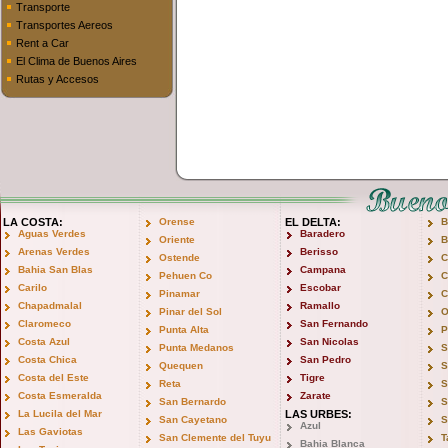
Transporte
Transportes Aereos
Rent a Car
El Clima de Buenos Aires
Rutas y Accesos
LA COSTA:
Orense
EL DELTA:
B
Aguas Verdes
Baradero
Oriente
B
Arenas Verdes
Berisso
Ostende
C
Bahia San Blas
Campana
Pehuen Co
C
Carilo
Escobar
Pinamar
C
Chapadmalal
Ramallo
Pinar del Sol
O
Claromeco
San Fernando
Punta Alta
P
Costa Azul
San Nicolas
Punta Medanos
S
Costa Chica
San Pedro
Quequen
S
Costa del Este
Tigre
Reta
S
Costa Esmeralda
Zarate
San Bernardo
S
La Lucila del Mar
LAS URBES:
San Cayetano
S
Azul
Las Gaviotas
San Clemente del Tuyu
T
Bahia Blanca