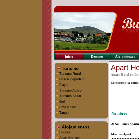
Inicio
Destinos
Alojamientos
Apart Ho
Turismo
Turismo Rural
Apart Hotel en Bu
Pesca Deportiva
Seleccione la ciu
Playas
Turismo Activo
Turismo Salud
Golf
Pato y Polo
Tango
Nombre:
Al Sol Baires Apart
Alojamientos
Hoteles
Moebius Apart
Apart Hoteles