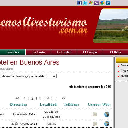
Servicios
La Costa
La Ciudad
El Campo
El Delta
tel en Buenos Aires
Busca
enos Aires
Lugar
Hotel
dad deseada
Alojamientos encontrados
746
<<
1
|
2
|
3
|
4
|
5
>>
Dirección:
Localidad:
Teléfono:
Correo:
Web:
Ciudad de
ment
Guatemala 4587
Buenos Aires
Julián Alvarez 2413
Palermo