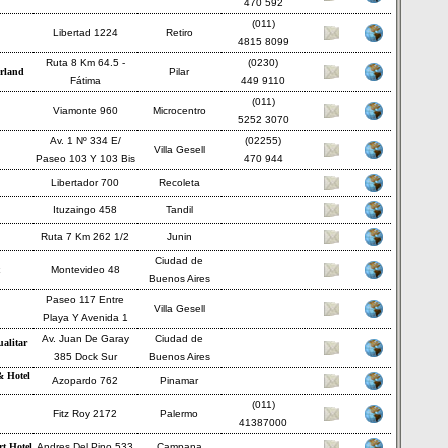
470 592
(011)
Libertad 1224
Retiro
4815 8099
Ruta 8 Km 64.5 -
(0230)
erland
Pilar
Fátima
449 9110
(011)
Viamonte 960
Microcentro
5252 3070
Av. 1 Nº 334 E/
(02255)
Villa Gesell
Paseo 103 Y 103 Bis
470 944
Libertador 700
Recoleta
Ituzaingo 458
Tandil
Ruta 7 Km 262 1/2
Junin
Ciudad de
Montevideo 48
Buenos Aires
Paseo 117 Entre
Villa Gesell
Playa Y Avenida 1
Av. Juan De Garay
Ciudad de
alitar
385 Dock Sur
Buenos Aires
& Hotel
Azopardo 762
Pinamar
(011)
Fitz Roy 2172
Palermo
41387000
t Hotel
Andres Del Pino 533
Campana