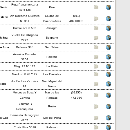
Ruta Panamericana
 Suite
Pilar
49,5 Km
Av. Macacha Güemes
Ciudad de
(011)
Fitness
Nº 351
Buenos Aires
48910035
Humauaca 3.585
Almagro
Vuelta De Obligado
 & Spa
Belgrano
2727
s Aires
Defensa 383
San Telmo
Avenida Cordoba
Palermo
3264
Diag. 93 N° 173
La Plata
Mar Azul // 28 Y 29
Las Gaviotas
Av. De Las Victorias
San Miguel del
Hotel
92
Monte
Mercedes Sosa Y
Mar de las
(02255)
Corvina
Pampas
472 080
Tucumán Y
Retiro
Reconquista
Bernardo De Irigoyen
l Golf
Mar del Plata
4207
Costa Rica 5610
Palermo