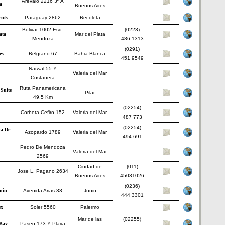
Arévalo 2216 3º A
a
Buenos Aires
ents
Paraguay 2862
Recoleta
Bolivar 1002 Esq.
(0223)
ata
Mar del Plata
Mendoza
486 1313
(0291)
es
Belgrano 67
Bahia Blanca
451 9549
Narwal 55 Y
Valeria del Mar
Costanera
Ruta Panamericana
 Suite
Pilar
49,5 Km
(02254)
Corbeta Cefiro 152
Valeria del Mar
487 773
(02254)
a De
Azopardo 1789
Valeria del Mar
494 691
Pedro De Mendoza
Valeria del Mar
2569
Ciudad de
(011)
Jose L. Pagano 2634
Buenos Aires
45031026
(0236)
nín
Avenida Arias 33
Junin
444 3301
ex
Soler 5560
Palermo
Mar de las
(02255)
Bay
Paseo 173 Y Playa