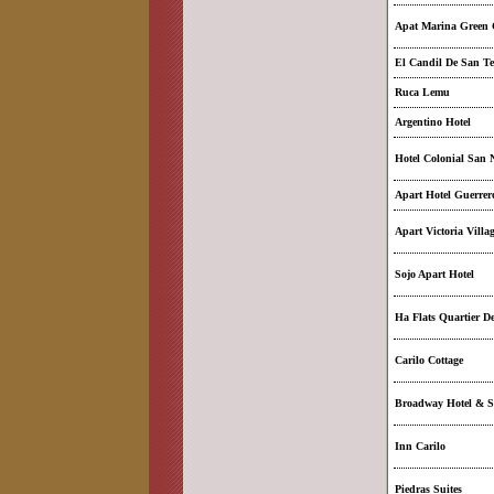
Apat Marina Green 
El Candil De San T
Ruca Lemu
Argentino Hotel
Hotel Colonial San N
Apart Hotel Guerrer
Apart Victoria Villa
Sojo Apart Hotel
Ha Flats Quartier De
Carilo Cottage
Broadway Hotel & S
Inn Carilo
Piedras Suites