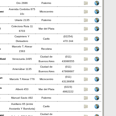
Oro 2686
Palermo
Avenida Cordoba 875
ent
Microcentro
10c
Uriarte 2135
Palermo
Colectora Ruta 11
f
Mar del Plata
6703
Carpintero Y
(02254)
Carilo
Divisadero
470 244
Marcelo T. Alvear
s
Recoleta
1563
Ciudad de
(011)
Hotel
Venezuela 2495
Buenos Aires
43086555
Ciudad de
(011)
Amenábar 1135
Buenos Aires
47868687
(011)
rt
Marcelo T Alvear 776
Microcentro
43136958
(0223)
es
Alberti 453
Mar del Plata
4862222
s
Manuel Savio 492
Palermo
Avellano 65 (entre
Carilo
Avutarda Y Banduria)
Ciudad de
ment