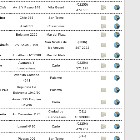
(02255)
Club
Av. 1 Y Paseo 149
Villa Gesell
474 505
elmo
Chile 935
San Telmo
Azul 651
Chascomus
Belgrano 2225
Mar del Plata
San Nicolas de
(0336)
icolás
Av. Savio 2.195
los Arroyos
447 2222
o
J.b. Alberdi Nº 2288
Mar del Plata
Avutarda Y
(02254)
ge
Carilo
Lambertiana
571 128
Avenida Cordoba
Palermo
4943
República De
l Polo
Palermo
Eslovenia 1942/50
Aromo 295 Esquina
Carilo
Boyero
Ciudad de
(011)
uites
Av. Corrientes 1173
Buenos Aires
43789300
(02254)
Laurel Nº 96
Carilo
470 707
(011)
Piedras 906
San Telmo