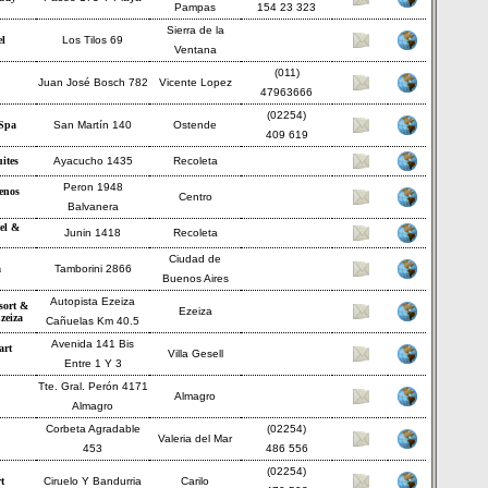
Pampas
154 23 323
Sierra de la
el
Los Tilos 69
Ventana
(011)
Juan José Bosch 782
Vicente Lopez
47963666
(02254)
Spa
San Martín 140
Ostende
409 619
ites
Ayacucho 1435
Recoleta
Peron 1948
enos
Centro
Balvanera
el &
Junin 1418
Recoleta
Ciudad de
a
Tamborini 2866
Buenos Aires
Autopista Ezeiza
sort &
Ezeiza
zeiza
Cañuelas Km 40.5
Avenida 141 Bis
art
Villa Gesell
Entre 1 Y 3
Tte. Gral. Perón 4171
Almagro
Almagro
Corbeta Agradable
(02254)
Valeria del Mar
453
486 556
(02254)
t
Ciruelo Y Bandurria
Carilo