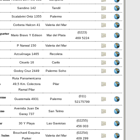
Sandino 142
Tandil
Scalabrini Ortiz 1355
Palermo
Corbeta Halcon 41
Valeria del Mar
(0223)
Apartur
Mario Bravo Y Edison
Mar del Plata
469 5224
P Narwal 150
Valeria del Mar
Azcuénaga 1465
Recoleta
Ciruelo 16
Carilo
Godoy Cruz 2449
Palermo Soho
Ruta Panamericana
s
49,5 Km. Colectora
Pilar
Ramal Pilar
(011)
lermo
Guatemala 4931
Palermo
52175799
Avenida Juan De
elmo
San Telmo
Garay 737
(02255)
ar
30 Y Playa
Las Gaviotas
456 003
Bouchard Esquina
(02254)
 Suites
Valeria del Mar
Parker
409 299