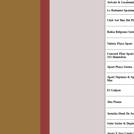
Arévalo & Guatemal
Le Batiment Apartm
Club Sol Mar Del Pl
Bahia Belgrano Suit
Valeria Playa Apart
Concord Pilar Apart
313 Almendros
Apart Playa Serena
Apart Neptuno & Sp
Mar
El Galpon
Alta Piazza
Avenida Hotel De Ju
Soler Suites & Dupl
Apart Y Spa Linda 