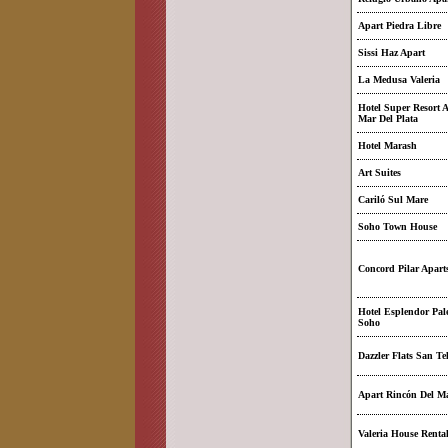
Apart Piedra Libre
Sissi Haz Apart
La Medusa Valeria
Hotel Super Resort 
Mar Del Plata
Hotel Marash
Art Suites
Cariló Sul Mare
Soho Town House
Concord Pilar Apart
Hotel Esplendor Pa
Soho
Dazzler Flats San T
Apart Rincón Del M
Valeria House Rental