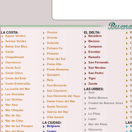
LA COSTA:
Orense
EL DELTA:
B
Aguas Verdes
Baradero
Oriente
B
Arenas Verdes
Berisso
Ostende
C
Bahia San Blas
Campana
Pehuen Co
C
Carilo
Escobar
Pinamar
C
Chapadmalal
Ramallo
Pinar del Sol
O
Claromeco
San Fernando
Punta Alta
P
Costa Azul
San Nicolas
Punta Medanos
S
Costa Chica
San Pedro
Quequen
S
Costa del Este
Tigre
Reta
S
Costa Esmeralda
Zarate
San Bernardo
S
La Lucila del Mar
LAS URBES:
San Cayetano
S
Azul
Las Gaviotas
San Clemente del Tuyu
T
Bahia Blanca
Las Toninas
Santa Clara del Mar
T
Ciudad de Buenos Aires
Mar Azul
Santa Teresita
V
Junin
Mar Chiquita
Valeria del Mar
V
La Plata
Mar de Ajo
Villa Gesell
V
Lujan
Mar de Cobo
LA CIUDAD:
LAS
Mar del Plata
Mar de las Pampas
Belgrano
A
Olavarria
Mar del Plata
Centro
B