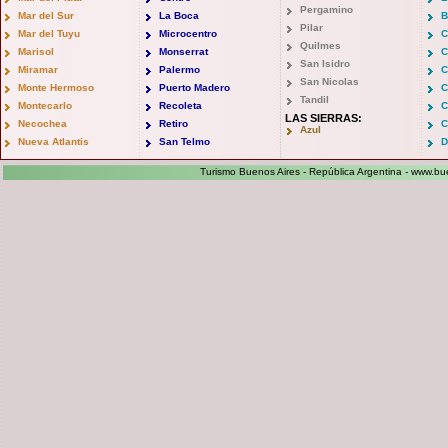
Pergamino
Mar del Sur
La Boca
B
Pilar
Mar del Tuyu
Microcentro
C
Quilmes
Marisol
Monserrat
C
San Isidro
Miramar
Palermo
C
San Nicolas
Monte Hermoso
Puerto Madero
C
Tandil
Montecarlo
Recoleta
C
LAS SIERRAS:
Necochea
Retiro
C
Azul
Nueva Atlantis
San Telmo
D
Turismo Buenos Aires - República Argentina -
www.bue