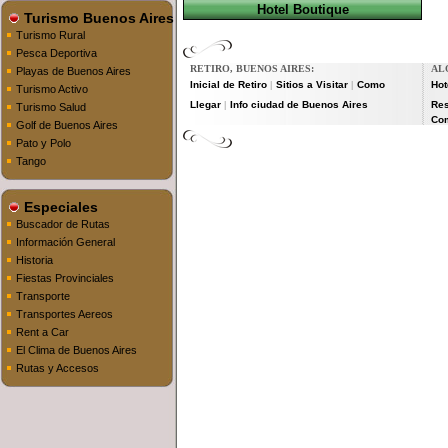
Hotel Boutique
Turismo Buenos Aires
Turismo Rural
Pesca Deportiva
RETIRO, BUENOS AIRES:
AL
Playas de Buenos Aires
Inicial de Retiro
Sitios a Visitar
Como
Hot
|
|
Turismo Activo
Llegar
Info ciudad de Buenos Aires
Res
|
Turismo Salud
Co
Golf de Buenos Aires
Pato y Polo
Tango
Especiales
Buscador de Rutas
Información General
Historia
Fiestas Provinciales
Transporte
Transportes Aereos
Rent a Car
El Clima de Buenos Aires
Rutas y Accesos