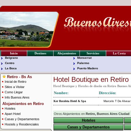
Inicio
Destinos
Alojamientos
Servicios
La Costa
Belgrano
Monserrat
Centro
Palermo
La Boca
Puerto Madero
Retiro - Bs As
Hotel Boutique en Retiro
Inicial de Retiro
Hotel Boutique y Hoteles de diseño en Retiro Buenos A
Sitios a Visitar
Como Llegar
Nombre:
Dirección:
Info Buenos Aires
Ker Recoleta Hotel & Spa
Marcelo T De Alvear
Alojamientos en Retiro
Hoteles
Apart Hotel
Otros Alojamientos en
Retiro, Buenos Aires Ciudad
Casas y Departamentos
Hoteles
Hostels y Residenciales
Casas y Departamentos