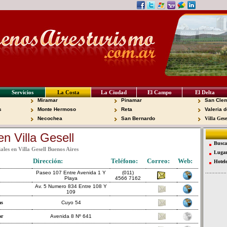
Servicios
La Costa
La Ciudad
El Campo
El Delta
Miramar
Pinamar
San Clem
s
Monte Hermoso
Reta
Valeria d
Necochea
San Bernardo
Villa Gese
en Villa Gesell
Busca
ales en Villa Gesell Buenos Aires
Lugar
Dirección:
Teléfono:
Correo:
Web:
Hotel
Paseo 107 Entre Avenida 1 Y
(011)
Playa
4566 7162
Av. 5 Numero 834 Entre 108 Y
109
as
Cuyo 54
or
Avenida 8 Nº 641