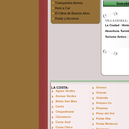
Transportes Aereos
Inmobil
Rent a Car
El Clima de Buenos Aires
Rutas y Accesos
VILLA GESELL:
La Ciudad
Histo
|
Atractivos Turist
Turismo Activo
|
LA COSTA:
Orense
Aguas Verdes
Oriente
Arenas Verdes
Ostende
Bahia San Blas
Pehuen Co
Carilo
Pinamar
Chapadmalal
Pinar del Sol
Claromeco
Punta Alta
Costa Azul
Punta Medanos
Costa Chica
Quequen