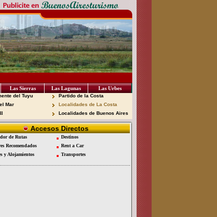
Las Sierras
Las Lagunas
Las Urbes
ente del Tuyu
Partido de la Costa
el Mar
Localidades de La Costa
ll
Localidades de Buenos Aires
Accesos Directos
dor de Rutas
Destinos
es Recomendados
Rent a Car
es y Alojamientos
Transportes