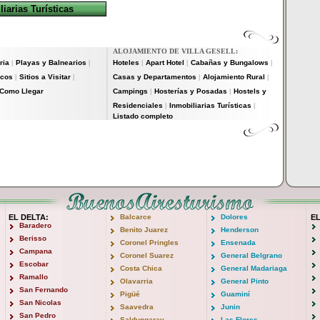
iarias Turísticas
ALOJAMIENTO DE VILLA GESELL:
ria
Playas y Balnearios
Hoteles
Apart Hotel
Cabañas y Bungalows
|
|
|
|
|
icos
Sitios a Visitar
Casas y Departamentos
Alojamiento Rural
|
|
|
|
Como Llegar
Campings
Hosterías y Posadas
Hostels y
|
|
Residenciales
Inmobiliarias Turísticas
|
|
Listado completo
EL DELTA:
Balcarce
Dolores
E
Baradero
Benito Juarez
Henderson
Berisso
Coronel Pringles
Ensenada
Campana
Coronel Suarez
General Belgrano
Escobar
Costa Chica
General Madariaga
Ramallo
Olavarria
General Pinto
San Fernando
Pigüé
Guaminí
San Nicolas
Saavedra
Junin
San Pedro
Saldungaray
Las Flores