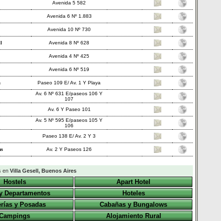
Avenida 5 582
Avenida 6 Nº 1.883
Avenida 10 Nº 730
l
Avenida 8 Nº 628
Avenida 4 Nº 425
Avenida 6 Nº 519
a
Paseo 109 E/ Av. 1 Y Playa
Av. 6 Nº 631 E/paseos 106 Y
107
Av. 6 Y Paseo 101
Av. 5 Nº 595 E/paseos 105 Y
106
Paseo 138 E/ Av. 2 Y 3
as
Av. 2 Y Paseos 126
s en
Villa Gesell, Buenos Aires
Hostels
Apart Hotel
y Departamentos
Hoteles
rías y Posadas
Cabañas y Bungalows
Campings
Alojamiento Rural