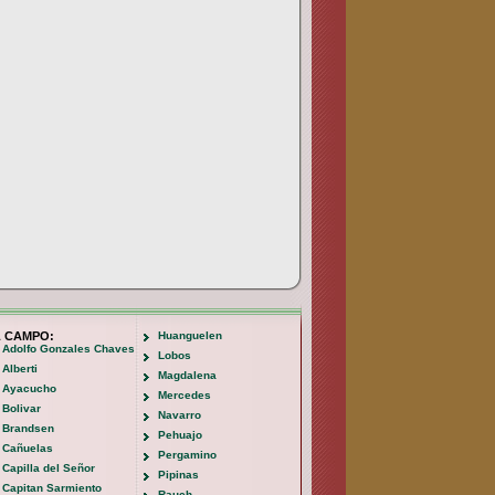
L CAMPO:
Huanguelen
Adolfo Gonzales Chaves
Lobos
Alberti
Magdalena
Ayacucho
Mercedes
Bolivar
Navarro
Brandsen
Pehuajo
Cañuelas
Pergamino
Capilla del Señor
Pipinas
Capitan Sarmiento
Rauch