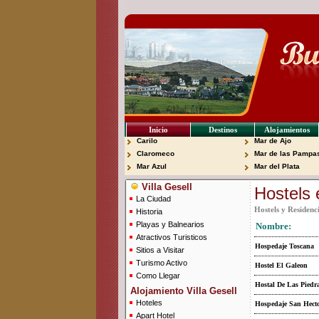
Inicio
Destinos
Alojamientos
Carilo
Mar de Ajo
Claromeco
Mar de las Pampa
Mar Azul
Mar del Plata
Villa Gesell
Hostels 
La Ciudad
Hostels y Residenci
Historia
Playas y Balnearios
Nombre:
Atractivos Turisticos
Hospedaje Toscana
Sitios a Visitar
Turismo Activo
Hostel El Galeon
Como Llegar
Hostal De Las Piedr
Alojamiento Villa Gesell
Hoteles
Hospedaje San Hect
Apart Hotel