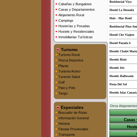
Residencial Viya
Cabañas y Bungalows
Casas y Departamentos
Hostel La Deseada
Alojamiento Rural
Hols - Mar Hotel
Campings
Hosterías y Posadas
Residencial Pino Azu
Hostels y Residenciales
Hostel Che Viajero
Inmobiliarias Turísticas
Hostel Parada 6
Turismo
Hostels Chalet Mari
Turismo Rural
Hostels Bixie
Pesca Deportiva
Playas
Hostels Iris
Turismo Activo
Hostels Halloween
Turismo Salud
Golf
Posta Del Sol
Pato y Polo
Hostels Islas Canari
Tango
Otros Alojamiento
Especiales
Buscador de Rutas
Información General
Casas 
Historia
Hoste
Fiestas Provinciales
Transporte