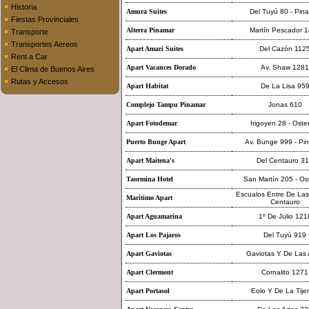
Historia
Amura Suites
Del Tuyú 80 - Pin
Fiestas Provinciales
Alterra Pinamar
Martín Pescador 
Transporte
Transportes Aereos
Apart Amari Suites
Del Cazón 112
Rent a Car
Apart Vacances Dorado
Av. Shaw 1281
El Clima de Buenos Aires
Rutas y Accesos
Apart Habitat
De La Lisa 95
Complejo Tampu Pinamar
Jonas 610
Apart Fotodemar
Irigoyen 28 - Ost
Puerto Bunge Apart
Av. Bunge 999 - Pi
Apart Maitena's
Del Centauro 3
Taormina Hotel
San Martín 205 - O
Escualos Entre De Las
Marítimo Apart
Centauro
Apart Aguamarina
1º De Julio 121
Apart Los Pajaros
Del Tuyú 919
Apart Gaviotas
Gaviotas Y De Las 
Apart Clermont
Cornalito 1271
Apart Portasol
Eolo Y De La Tije