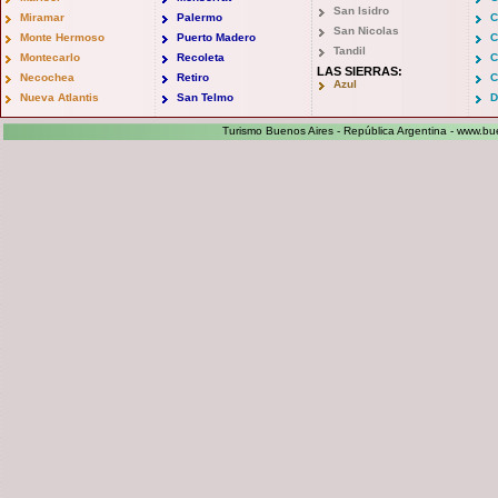
San Isidro
Miramar
Palermo
C
San Nicolas
Monte Hermoso
Puerto Madero
C
Tandil
Montecarlo
Recoleta
C
LAS SIERRAS:
Necochea
Retiro
C
Azul
Nueva Atlantis
San Telmo
D
Turismo Buenos Aires - República Argentina -
www.bue