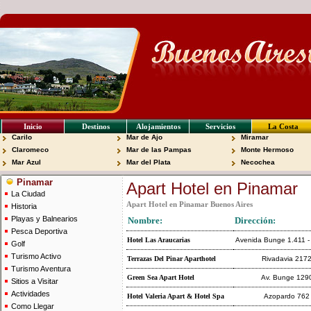
Inicio
Destinos
Alojamientos
Servicios
La Costa
Carilo
Mar de Ajo
Miramar
Claromeco
Mar de las Pampas
Monte Hermoso
Mar Azul
Mar del Plata
Necochea
Pinamar
Apart Hotel en Pinamar
La Ciudad
Apart Hotel en Pinamar Buenos Aires
Historia
Playas y Balnearios
Nombre:
Dirección:
Pesca Deportiva
Hotel Las Araucarias
Avenida Bunge 1.411 -
Golf
Turismo Activo
Terrazas Del Pinar Aparthotel
Rivadavia 217
Turismo Aventura
Green Sea Apart Hotel
Av. Bunge 129
Sitios a Visitar
Actividades
Hotel Valeria Apart & Hotel Spa
Azopardo 762
Como Llegar