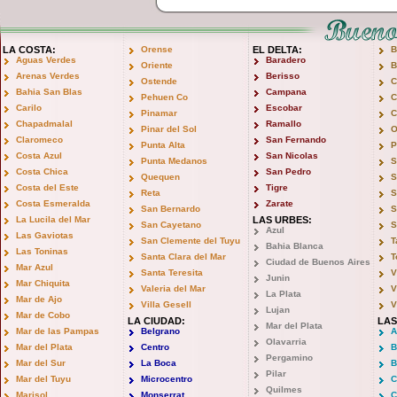
LA COSTA:
Orense
EL DELTA:
B
Aguas Verdes
Baradero
Oriente
B
Arenas Verdes
Berisso
Ostende
C
Bahia San Blas
Campana
Pehuen Co
C
Carilo
Escobar
Pinamar
C
Chapadmalal
Ramallo
Pinar del Sol
O
Claromeco
San Fernando
Punta Alta
P
Costa Azul
San Nicolas
Punta Medanos
S
Costa Chica
San Pedro
Quequen
S
Costa del Este
Tigre
Reta
S
Costa Esmeralda
Zarate
San Bernardo
S
La Lucila del Mar
LAS URBES:
San Cayetano
S
Azul
Las Gaviotas
San Clemente del Tuyu
T
Bahia Blanca
Las Toninas
Santa Clara del Mar
T
Ciudad de Buenos Aires
Mar Azul
Santa Teresita
V
Junin
Mar Chiquita
Valeria del Mar
V
La Plata
Mar de Ajo
Villa Gesell
V
Lujan
Mar de Cobo
LA CIUDAD:
LAS
Mar del Plata
Mar de las Pampas
Belgrano
A
Olavarria
Mar del Plata
Centro
B
Pergamino
Mar del Sur
La Boca
B
Pilar
Mar del Tuyu
Microcentro
C
Quilmes
Marisol
Monserrat
C