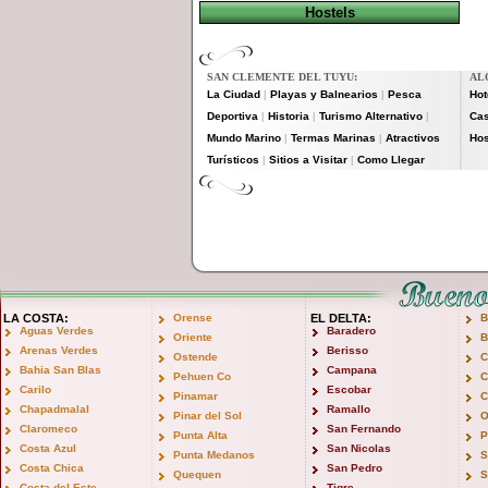
Hostels
SAN CLEMENTE DEL TUYU:
AL
La Ciudad
Playas y Balnearios
Pesca
Hot
|
|
Deportiva
Historia
Turismo Alternativo
Cas
|
|
|
Mundo Marino
Termas Marinas
Atractivos
Hos
|
|
Turísticos
Sitios a Visitar
Como Llegar
|
|
LA COSTA:
Orense
EL DELTA:
B
Aguas Verdes
Baradero
Oriente
B
Arenas Verdes
Berisso
Ostende
C
Bahia San Blas
Campana
Pehuen Co
C
Carilo
Escobar
Pinamar
C
Chapadmalal
Ramallo
Pinar del Sol
O
Claromeco
San Fernando
Punta Alta
P
Costa Azul
San Nicolas
Punta Medanos
S
Costa Chica
San Pedro
Quequen
S
Costa del Este
Tigre