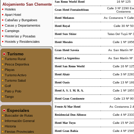
San Remo World Hotel
16 Nº 125
Alojamiento San Clemente
Calle 3 Nº 2290 Es
Hoteles
Gran Hotel Fontainebleau
Costanera
Apart Hotel
Hotel Medanos
Av. Costanera Y Calle
Cabañas y Bungalows
Casas y Departamentos
Hotel Royal
Calle 30 Nº 50
Campings
Hotel Sun Shine
Talas Del Tuyú Nº 
Hosterías y Posadas
Hostels y Residenciales
Hotel Morales
Calle 1 Nº 185
Gran Hotel Savoia
Av. San Martín Nº
Turismo
Hotel La Argentina
Av. San Martín Nº
Turismo Rural
Pesca Deportiva
Hotel San Remo World
Calle 16 Nº 12
Playas
Hotel Altair
Calle 3 Nº 228
Turismo Activo
Turismo Salud
Hotel Oasis
Calle 13 Nº 16
Golf
Hotel A. S. I. M. R. A.
Calle 1 Nº 185
Pato y Polo
Tango
Hotel Gran Continente
Calle 13 Nº 90
Frente Al Mar Hotel
Av. Costanera 2.
Especiales
Residencial Don Alfonso
Calle 4 Nº 233
Buscador de Rutas
Información General
Hotel Mar Tuyu
Calle 15 Nº 24
Historia
Hotel Gran Bahia
Calle 4 Nº 156
Fiestas Provinciales