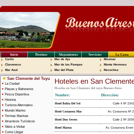
Inicio
Destinos
Alojamientos
Servicios
La Costa
Carilo
Mar de Ajo
Miramar
Claromeco
Mar de las Pampas
Monte Hermoso
Mar Azul
Mar del Plata
Necochea
San Clemente del Tuyu
Hoteles en San Clemente
La Ciudad
Hoteles en San Clemente del tuyu Buenos Aires
Playas y Balnearios
Pesca Deportiva
Nombre:
Dirección:
Historia
Hotel Bahia Del Sol
Calle 4 Nº 234
Turismo Alternativo
Mundo Marino
Hotel Costanera Mar
Av. Costanera Nº 
Termas Marinas
Hotel Don Severo
Calle 2 Nº 205
Atractivos Turísticos
Sitios a Visitar
Hotel Mareas
Av. Costanera Entre
Como Llegar