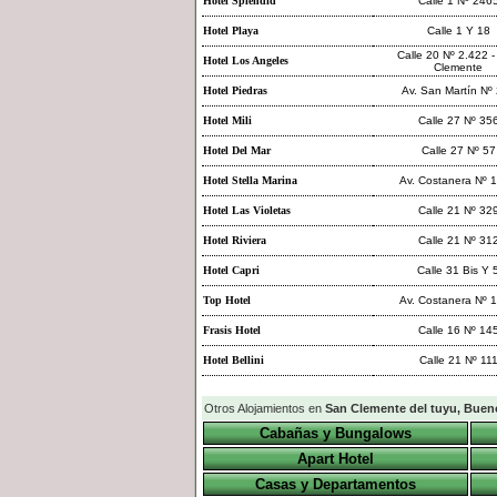
Hotel Splendid
Calle 1 Nº 246
Hotel Playa
Calle 1 Y 18
Calle 20 Nº 2.422 
Hotel Los Angeles
Clemente
Hotel Piedras
Av. San Martín Nº
Hotel Mili
Calle 27 Nº 35
Hotel Del Mar
Calle 27 Nº 57
Hotel Stella Marina
Av. Costanera Nº 
Hotel Las Violetas
Calle 21 Nº 32
Hotel Riviera
Calle 21 Nº 31
Hotel Capri
Calle 31 Bis Y 
Top Hotel
Av. Costanera Nº 
Frasis Hotel
Calle 16 Nº 14
Hotel Bellini
Calle 21 Nº 11
Otros Alojamientos en
San Clemente del tuyu, Buen
Cabañas y Bungalows
Apart Hotel
Casas y Departamentos