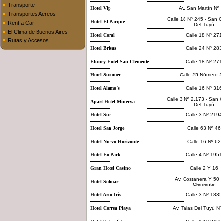
Transporte
Hotel Vip
Av. San Martín Nº
Transportes Aereos
Calle 18 Nº 245 - San 
Hotel El Parque
Rent a Car
Del Tuyú
El Clima de Buenos Aires
Hotel Coral
Calle 18 Nº 27
Rutas y Accesos
Hotel Brisas
Calle 24 Nº 28
Eluney Hotel San Clemente
Calle 18 Nº 27
Hotel Summer
Calle 25 Número 
Hotel Alamo`s
Calle 16 Nº 31
Calle 3 Nº 2.173 - San
Apart Hotel Minerva
Del Tuyú
Hotel Sur
Calle 3 Nº 219
Hotel San Jorge
Calle 63 Nº 46
Hotel Nuevo Horizonte
Calle 16 Nº 62
Hotel Eo Park
Calle 4 Nº 195
Gran Hotel Casino
Calle 2 Y 16
Av. Costanera Y 50 
Hotel Solmar
Clemente
Hotel Arco Iris
Calle 3 Nº 183
Hotel Correa Playa
Av. Talas Del Tuyú N