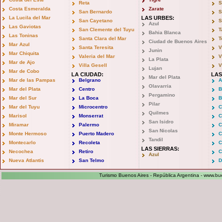
Reta
S
Costa Esmeralda
Zarate
San Bernardo
S
La Lucila del Mar
LAS URBES:
San Cayetano
S
Azul
Las Gaviotas
San Clemente del Tuyu
T
Bahia Blanca
Las Toninas
Santa Clara del Mar
T
Ciudad de Buenos Aires
Mar Azul
Santa Teresita
V
Junin
Mar Chiquita
Valeria del Mar
V
La Plata
Mar de Ajo
Villa Gesell
V
Lujan
Mar de Cobo
LA CIUDAD:
LAS
Mar del Plata
Mar de las Pampas
Belgrano
A
Olavarria
Mar del Plata
Centro
B
Pergamino
Mar del Sur
La Boca
B
Pilar
Mar del Tuyu
Microcentro
C
Quilmes
Marisol
Monserrat
C
San Isidro
Miramar
Palermo
C
San Nicolas
Monte Hermoso
Puerto Madero
C
Tandil
Montecarlo
Recoleta
C
LAS SIERRAS:
Necochea
Retiro
C
Azul
Nueva Atlantis
San Telmo
D
Turismo Buenos Aires - República Argentina -
www.bue